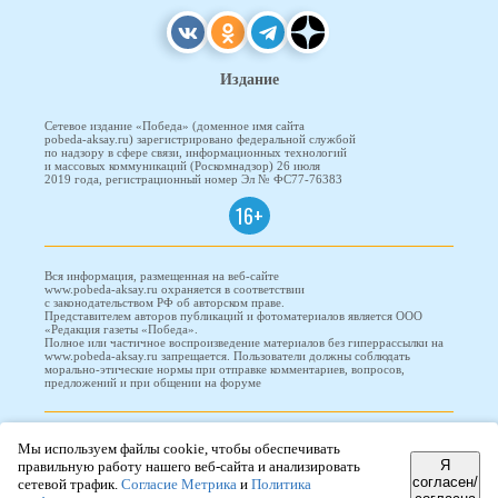
Издание
Сетевое издание «Победа» (доменное имя сайта
pobeda-aksay.ru) зарегистрировано федеральной службой
по надзору в сфере связи, информационных технологий
и массовых коммуникаций (Роскомнадзор) 26 июля
2019 года, регистрационный номер Эл № ФС77-76383
16+
Вся информация, размещенная на веб-сайте
www.pobeda-aksay.ru охраняется в соответствии
с законодательством РФ об авторском праве.
Представителем авторов публикаций и фотоматериалов является ООО
«Редакция газеты «Победа».
Полное или частичное воспроизведение материалов без гиперрассылки на
www.pobeda-aksay.ru запрещается. Пользователи должны соблюдать
морально-этические нормы при отправке комментариев, вопросов,
предложений и при общении на форуме
ПОБЕДА © 2010-2026
Мы используем файлы cookie, чтобы обеспечивать
Я
правильную работу нашего веб-сайта и анализировать
согласен/
сетевой трафик.
Согласие Метрика
и
Политика