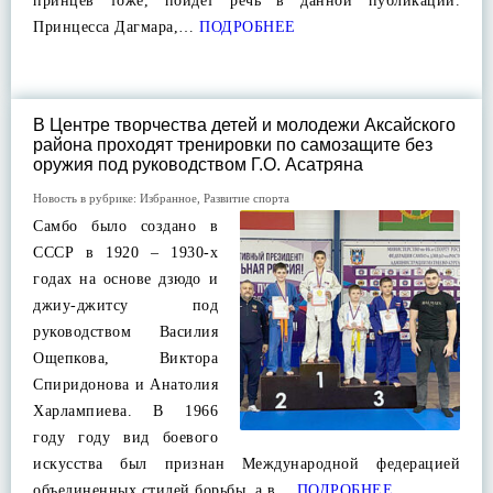
принцев тоже, пойдет речь в данной публикации.
Принцесса Дагмара,…
ПОДРОБНЕЕ
В Центре творчества детей и молодежи Аксайского
района проходят тренировки по самозащите без
оружия под руководством Г.О. Асатряна
Новость в рубрике:
Избранное
,
Развитие спорта
Самбо было создано в
СССР в 1920 – 1930-х
годах на основе дзюдо и
джиу-джитсу под
руководством Василия
Ощепкова, Виктора
Спиридонова и Анатолия
Харлампиева. В 1966
году году вид боевого
искусства был признан Международной федерацией
объединенных стилей борьбы, а в…
ПОДРОБНЕЕ