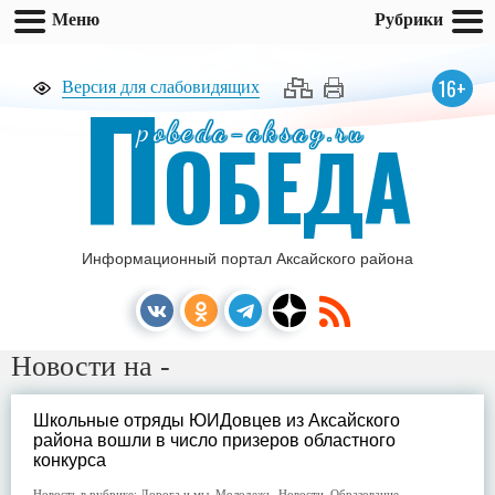
Меню
Рубрики
П
16+
Версия для слабовидящих
pobeda-aksay.ru
ОБЕДА
Информационный портал Аксайского района
Новости на -
Школьные отряды ЮИДовцев из Аксайского
района вошли в число призеров областного
конкурса
Новость в рубрике:
Дорога и мы
,
Молодежь
,
Новости
,
Образование