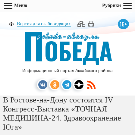
Меню
Рубрики
П
16+
Версия для слабовидящих
pobeda-aksay.ru
ОБЕДА
Информационный портал Аксайского района
В Ростове-на-Дону состоится IV
Конгресс-Выставка «ТОЧНАЯ
МЕДИЦИНА-24. Здравоохранение
Юга»