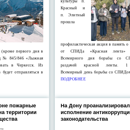
культуры п.
Красный и
п. Элитный
прошла
профилактическая акция в память 
я (кроме первого дня в
от СПИДа «Красная лента» 
зд № 845/846 «Лыжная
Всемирного дня борьбы со 
овать в Черкесск. Из
раздачей красной ленты. 1
в будет отправляться в
Всемирный день борьбы со СПИДо
ПОДРОБНЕЕ
оне пожарные
На Дону проанализировал
на территории
исполнение антикоррупци
щества
законодательства
сти