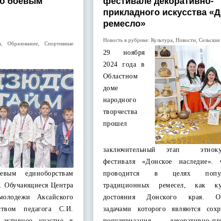
по боевым
фестивале декоративно-
прикладного искусства «
ремесло»
Новость в рубрике:
Культура
,
Новости
,
Сельские
и
,
Образование
,
Спортивные
29 ноября
2024 года в
Областном
доме
народного
творчества
прошел
заключительный этап этнокул
фестиваля «Донское наследие». 
евым единоборствам
проводится в целях популя
». Обучающиеся Центра
традиционных ремесел, как кул
молодежи Аксайского
достояния Донского края. О
ством педагога С.И.
задачами которого являются сох
 активное участие в
популяризация декоративно-при