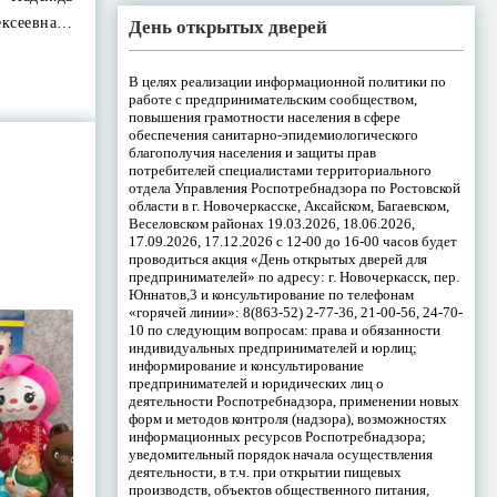
ексеевна…
День открытых дверей
В целях реализации информационной политики по
работе с предпринимательским сообществом,
повышения грамотности населения в сфере
обеспечения санитарно-эпидемиологического
благополучия населения и защиты прав
потребителей специалистами территориального
отдела Управления Роспотребнадзора по Ростовской
области в г. Новочеркасске, Аксайском, Багаевском,
Веселовском районах 19.03.2026, 18.06.2026,
17.09.2026, 17.12.2026 с 12-00 до 16-00 часов будет
проводиться акция «День открытых дверей для
предпринимателей» по адресу: г. Новочеркасск, пер.
Юннатов,3 и консультирование по телефонам
«горячей линии»: 8(863-52) 2-77-36, 21-00-56, 24-70-
10 по следующим вопросам: права и обязанности
индивидуальных предпринимателей и юрлиц;
информирование и консультирование
предпринимателей и юридических лиц о
деятельности Роспотребнадзора, применении новых
форм и методов контроля (надзора), возможностях
информационных ресурсов Роспотребнадзора;
уведомительный порядок начала осуществления
деятельности, в т.ч. при открытии пищевых
производств, объектов общественного питания,