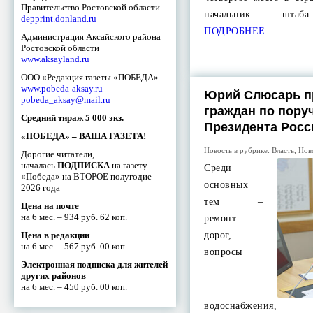
Правительство Ростовской области
начальник штаба
depprint.donland.ru
ПОДРОБНЕЕ
Администрация Аксайского района
Ростовской области
www.aksayland.ru
ООО «Редакция газеты «ПОБЕДА»
www.pobeda-aksay.ru
Юрий Слюсарь п
pobeda_aksay@mail.ru
граждан по пору
Средний тираж 5 000 экз.
Президента Росс
«ПОБЕДА» – ВАША ГАЗЕТА!
Новость в рубрике:
Власть
,
Нов
Дорогие читатели,
началась
ПОДПИСКА
на газету
Среди
«Победа» на ВТОРОЕ полугодие
основных
2026 года
тем –
Цена на почте
на 6 мес. – 934 руб. 62 коп.
ремонт
Цена в редакции
дорог,
на 6 мес. – 567 руб. 00 коп.
вопросы
Электронная подписка для жителей
других районов
на 6 мес. – 450 руб. 00 коп.
водоснабжения, 