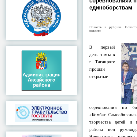
соревнованиях 
единоборствам
Новость в рубрике:
Новост
новости
В первый
день зимы в
г. Таганроге
прошли
открытые
соревнования по бо
«Комбат. Самооборона
творчества детей и 
района под руковод
Никольцева, приняли