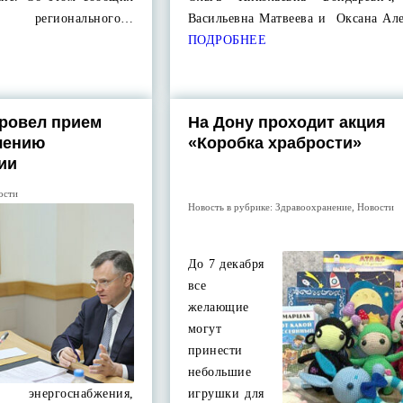
 регионального…
Васильевна Матвеева и Оксана Ал
ПОДРОБНЕЕ
ровел прием
На Дону проходит акция
чению
«Коробка храбрости»
ии
ости
Новость в рубрике:
Здравоохранение
,
Новости
До 7 декабря
все
желающие
могут
принести
небольшие
энергоснабжения,
игрушки для