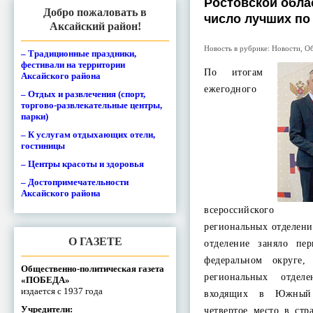
Ростовской обла
Добро пожаловать в
число лучших по
Аксайский район!
Новость в рубрике:
Новости
,
Об
– Традиционные праздники,
фестивали на территории
По итогам
Аксайского района
ежегодного
– Отдых и развлечения (спорт,
торгово-развлекательные центры,
парки)
– К услугам отдыхающих отели,
гостиницы
– Центры красоты и здоровья
– Достопримечательности
Аксайского района
всероссийского 
региональных отделен
О ГАЗЕТЕ
отделение заняло п
федеральном округе,
Общественно-политическая газета
региональных отдел
«ПОБЕДА»
издается с 1937 года
входящих в Южный
Учредители:
четвертое место в ст