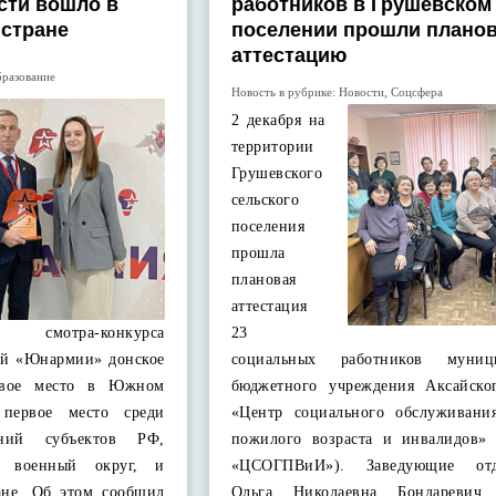
сти вошло в
работников в Грушевском
 стране
поселении прошли плано
аттестацию
разование
Новость в рубрике:
Новости
,
Соцсфера
2 декабря на
территории
Грушевского
сельского
поселения
прошла
плановая
аттестация
смотра-конкурса
23
ий «Юнармии» донское
социальных работников муници
ервое место в Южном
бюджетного учреждения Аксайско
 первое место среди
«Центр социального обслуживани
ений субъектов РФ,
пожилого возраста и инвалидов
 военный округ, и
«ЦСОГПВиИ»). Заведующие отд
ране. Об этом сообщил
Ольга Николаевна Бондаревич,