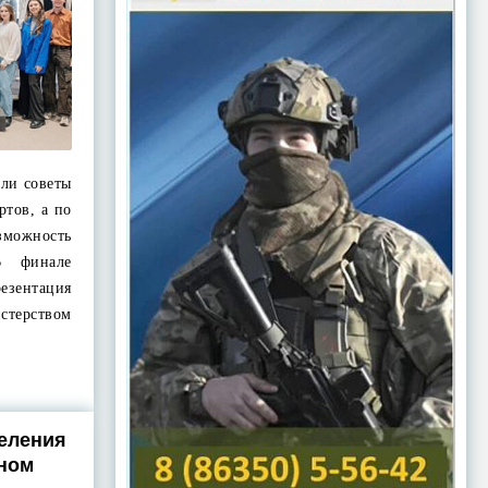
али советы
ртов, а по
можность
В финале
зентация
стерством
еления
тном