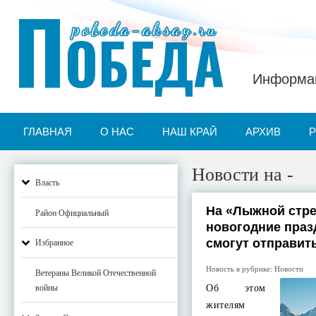
П
pobeda-aksay.ru
ОБЕДА
Информац
ГЛАВНАЯ
О НАС
НАШ КРАЙ
АРХИВ
Новости на -
Власть
На «Лыжной стре
Район Официальный
новогодние праз
смогут отправит
Избранное
Новость в рубрике:
Новости
Ветераны Великой Отечественной
Об этом
войны
жителям