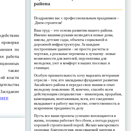
района
Поздравляю вас с профессиональным праздником –
Днем строителя!
Ваш труд – это основа развития нашего района.
Именно вашими руками возводятся новые дома,
одействию
школы, детские сады, объекты социальной и
и проверки
дорожной инфраструктуры. За каждым
построенным зданием – не просто расчеты и
анения по
чертежи, а реальные перемены к лучшему: новые
ии работы
возможности для жителей, перспективы для
молодежи, уют и комфорт в наших поселках и
ционных
станицах.
сь также
Особую признательность хочу выразить ветеранам
ной власти
отрасли – тем, кто закладывал фундамент развития
Аксайского района и передал свои знания и опыт
дательства
молодому поколению. И, конечно, спасибо всем
Заседание
действующим специалистам – инженерам, прорабам,
каменщикам, монтажникам, всем, кто ежедневно
БНЕЕ
вкладывает в работу мастерство, ответственность и
искреннюю преданность делу.
Пусть все ваши проекты успешно воплощаются в
жизнь, техника работает без сбоев, а погода радует
хорошей строительной порой. Желаю вам крепкого
здоровья, благополучия, неиссякаемой энергии и