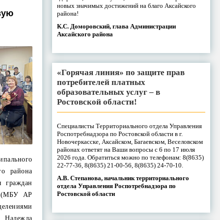
новых значимых достижений на благо Аксайского
вую
района!
К.С. Доморовский, глава Администрации
Аксайского района
«Горячая линия» по защите прав
потребителей платных
образовательных услуг – в
Ростовской области!
Специалисты Территориального отдела Управления
Роспотребнадзора по Ростовской области в г.
Новочеркасске, Аксайском, Багаевском, Веселовском
районах ответят на Ваши вопросы с 6 по 17 июля
2026 года. Обратиться можно по телефонам: 8(8635)
пального
22-77-36, 8(8635) 21-00-56, 8(8635) 24-70-10.
го района
А.В. Степанова, начальник территориального
я граждан
отдела Управления Роспотребнадзора по
Ростовской области
» (МБУ АР
елениями
 Надежда