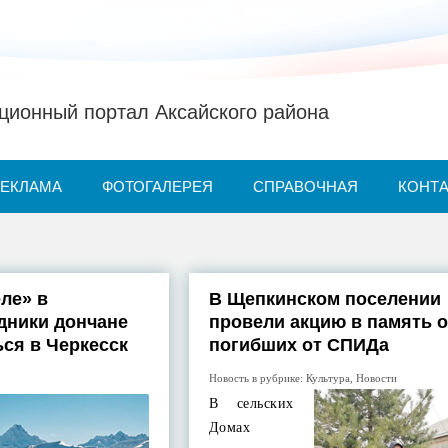
ионный портал Аксайского района
РЕКЛАМА
ФОТОГАЛЕРЕЯ
СПРАВОЧНАЯ
КОНТ
ле» в
В Щепкинском поселении
дники дончане
провели акцию в память о
ься в Черкесск
погибших от СПИДа
Новость в рубрике:
Культура
,
Новости
В сельских
Домах