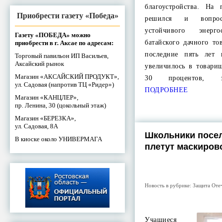
благоустройства. На
Приобрести газету «Победа»
решился и вопро
устойчивого энерг
Газету «ПОБЕДА» можно
батайского дачного то
приобрести в г. Аксае по адресам:
последние пять лет 
Торговый павильон ИП Васильев,
Аксайский рынок
увеличилось в товари
Магазин «АКСАЙСКИЙ ПРОДУКТ»,
30 процентов, з
ул. Садовая (напротив ТЦ «Ридер»)
ПОДРОБНЕЕ
Магазин «КАНЦЛЕР»,
пр. Ленина, 30 (цокольный этаж)
Магазин «БЕРЕЗКА»,
ул. Садовая, 8А
Школьники посе
В киоске около УНИВЕРМАГА
плетут маскиров
Новость в рубрике:
Защита Оте
Учащиеся