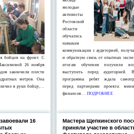
месяца
молодые
активисты
Ростовской
области
обучались
навыкам
коммуникации с аудиторией, получ
ля бойцов на фронт. С
и обратную связь от опытных экспе
аксимовой 26 ноября
итогам обучения получили воз
ходов закончили плести
выступить перед аудиторией. 
адратных метров. Она
программы ребят ждала самопре
 лично в руки бойцу,…
перед партнерами проекта: мини
финансов…
ПОДРОБНЕЕ
завоевали 16
Мастера Щепкинского пос
ытых
приняли участие в облас