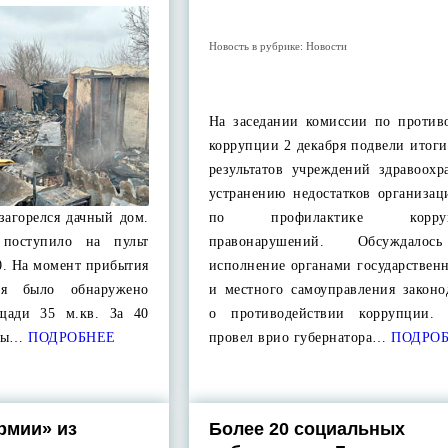
Новость в рубрике:
Новости
На заседании комиссии по против
коррупции 2 декабря подвели итог
результатов учреждений здравоохр
устранению недостатков организац
загорелся дачный дом.
по профилактике корруп
поступило на пульт
правонарушений. Обсуждало
20. На момент прибытия
исполнение органами государствен
ния было обнаружено
и местного самоуправления законо
щади 35 м.кв. За 40
о противодействии коррупции. 
еты…
ПОДРОБНЕЕ
провел врио губернатора…
ПОДРО
рмии» из
Более 20 социальных