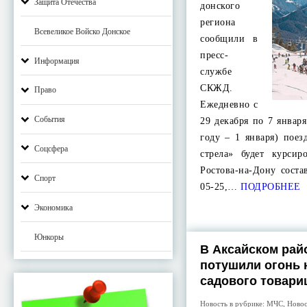
Защита Отечества
донского
региона
Всевеликое Войско Донское
сообщили в
пресс-
Информация
службе
СКЖД.
Право
Ежедневно с
События
29 декабря по 7 январ
году – 1 января) пое
Соцсфера
стрела» будет курсир
Ростова-на-Дону соста
Спорт
05-25,…
ПОДРОБНЕЕ
Экономика
Юнкоры
В Аксайском рай
потушили огонь 
садового товари
Новость в рубрике:
МЧС
,
Ново