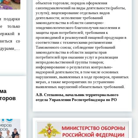
объектов торговли; порядок оформления
санэпидзаключений на виды деятельности (работы,
услуги); лицензирование отдельных видов
деятельности; исполнение требований
и подарки
законодательства в области санитарно-
е только
эпидемиологического благополучия населения и
защиты прав потребителей; требования к
ержкой в
производимой и реализуемой пищевой продукции в
виться со
соответствии с техническими регламентами
Таможенного союза; соблюдение требований
едурами,…
законодательства в области защиты прав
потребителей при оказании услуг и реализации
непродовольственной группы товаров;
информирование о результатах контрольно-
надзорной деятельности, в том числе основных
нарушениях, выявленных в ходе проверок, принятых
мерах, а также мероприятиях по устранению
выявленных нарушений обязательных требований.
мма
А.В. Степанова, начальник территориального
торов
отдела Управления Роспотребнадзора по РО