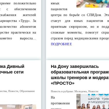
 приеме положительно
юных
с с обеспечением
пациентов
оснабжения жителей
центра по борьбе со СПИДом. Эт
варищества «Труд». За
станут для юных пациентов н
количество абонентов
приятным сюрпризом, но и подд
ществе практически на
сложные моменты, помогут спра
аметно выросла…
страхом перед медицинскими проц
ПОДРОБНЕЕ
лка Дивный
На Дону завершилась
очные сети
образовательная програ
школы тренеров и модера
«ПРОСТО»
чества
,
Новости
,
Образование
Новость в рубрике:
Молодежь
,
Новости
На
протяжении