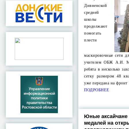
Дивненской
средней
школы
продолжают
помогать
плести
маскировочные сети д
учителем ОБЖ А.И. М
ребята в несколько за
сетку размером 48 кв
уже передана на фронт
ПОДРОБНЕЕ
Юные аксайчане 
медалей на откр