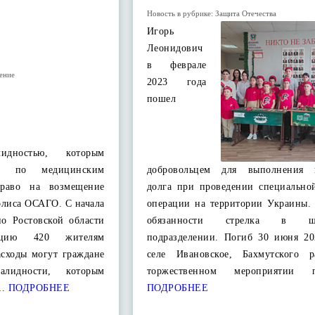
Новость в рубрике:
Защита Отечества
Игорь
Леонидович
в феврале
ение
2023 года
пошел
идностью, которым
им по медицинским
добровольцем для выполнения в
право на возмещение
долга при проведении специально
олиса ОСАГО. С начала
операции на территории Украины.
о Ростовской области
обязанности стрелка в шт
сацию 420 жителям
подразделении. Погиб 30 июня 20
асходы могут граждане
селе Ивановское, Бахмутского 
лидности, которым
торжественном мероприятии 
…
ПОДРОБНЕЕ
ПОДРОБНЕЕ