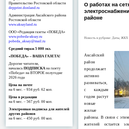
Правительство Ростовской области
О работах на сет
depprint.donland.ru
электроснабжени
Администрация Аксайского района
районе
Ростовской области
www.aksayland.ru
ООО «Редакция газеты «ПОБЕДА»
www.pobeda-aksay.ru
Новость в рубрике:
Даты
,
ЖКХ
pobeda_aksay@mail.ru
Средний тираж 5 000 экз.
Аксайский
«ПОБЕДА» – ВАША ГАЗЕТА!
район
Дорогие читатели,
началась
ПОДПИСКА
на газету
продолжает
«Победа» на ВТОРОЕ полугодие
активно
2026 года
развиваться,
Цена на почте
на 6 мес. – 934 руб. 62 коп.
с каждым
годом растут
Цена в редакции
на 6 мес. – 567 руб. 00 коп.
новые
Электронная подписка для жителей
жилые
других районов
районы. В связи с эти
на 6 мес. – 450 руб. 00 коп.
жителей остается эл