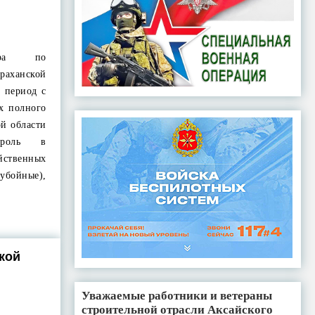
зора по
раханской
 период с
ах полного
й области
троль в
йственных
йные),
Е
кой
Уважаемые работники и ветераны
строительной отрасли Аксайского