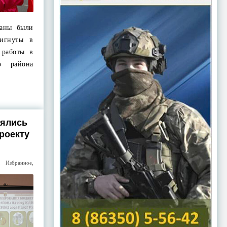
ланы были
тигнуты в
 работы в
о района
оялись
роекту
,
Избранное
,