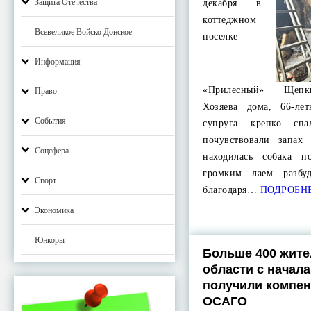
Защита Отечества
декабря в
коттеджном
Всевеликое Войско Донское
поселке
Информация
«Прилесный» Щепки
Право
Хозяева дома, 66-л
События
супруга крепко сп
почувствовали запах
Соцсфера
находилась собака п
громким лаем разбу
Спорт
благодаря…
ПОДРОБН
Экономика
Юнкоры
Больше 400 жите
области с начала
получили компе
ОСАГО