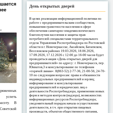
ршается
День открытых дверей
нее
В целях реализации информационной политики по
работе с предпринимательским сообществом,
повышения грамотности населения в сфере
ия
обеспечения санитарно-эпидемиологического
благополучия населения и защиты прав
потребителей специалистами территориального
отдела Управления Роспотребнадзора по Ростовской
области в г. Новочеркасске, Аксайском, Багаевском,
Веселовском районах 19.03.2026, 18.06.2026,
17.09.2026, 17.12.2026 с 12-00 до 16-00 часов будет
проводиться акция «День открытых дверей для
предпринимателей» по адресу: г. Новочеркасск, пер.
Юннатов,3 и консультирование по телефонам
«горячей линии»: 8(863-52) 2-77-36, 21-00-56, 24-70-
10 по следующим вопросам: права и обязанности
индивидуальных предпринимателей и юрлиц;
информирование и консультирование
предпринимателей и юридических лиц о
ряженных
деятельности Роспотребнадзора, применении новых
форм и методов контроля (надзора), возможностях
 успеть
информационных ресурсов Роспотребнадзора;
расоту. В
уведомительный порядок начала осуществления
деятельности, в т.ч. при открытии пищевых
оветской
производств, объектов общественного питания,