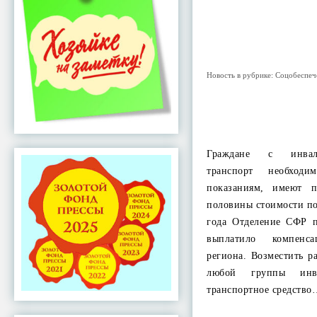
Новость в рубрике:
Соцобеспеч
Граждане с инвал
транспорт необход
показаниям, имеют 
половины стоимости п
года Отделение СФР п
выплатило компен
региона. Возместить р
любой группы инва
транспортное средство