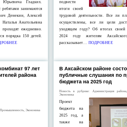
я Юрьевича Гладких.
подвести
с ребятами занимаются
итоги своей
вич Денекин, Алексей
трудовой деятельности. Все ли п
 Наталья Анатольевна
осуществлены, все ли цели дос
и проходят ежедневно.
уходящем году? Об итогах своей
ся порядка 150 детей.
2024 году жителям Аксайског
ДРОБНЕЕ
рассказывает…
ПОДРОБНЕЕ
комбинат 97 лет
В Аксайском районе сост
жителей района
публичные слушания по п
бюджета на 2025 год
Новость в рубрике:
Администрация района
Экономика
Проект
бюджета на
Промышленность
,
Экономика
2025 год, а
также на