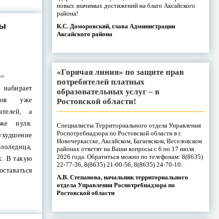
новых значимых достижений на благо Аксайского
района!
вы
К.С. Доморовский, глава Администрации
Аксайского района
«Горячая линия» по защите прав
ое
потребителей платных
 набирает
образовательных услуг – в
тров уже
Ростовской области!
ателей, а
же нуля.
Специалисты Территориального отдела Управления
Роспотребнадзора по Ростовской области в г.
удшение
Новочеркасске, Аксайском, Багаевском, Веселовском
ололедица,
районах ответят на Ваши вопросы с 6 по 17 июля
2026 года. Обратиться можно по телефонам: 8(8635)
х. В такую
22-77-36, 8(8635) 21-00-56, 8(8635) 24-70-10.
аваться
А.В. Степанова, начальник территориального
отдела Управления Роспотребнадзора по
Ростовской области