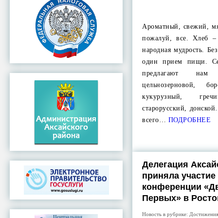
Ароматный, свежий, м
пожалуй, все. Хлеб –
народная мудрость. Бе
один прием пищи. Се
предлагают нам
цельнозерновой, бо
кукурузный, греч
старорусский, донско
всего…
ПОДРОБНЕЕ
Делегация Аксай
приняла участие
конференции «Д
Первых» в Росто
Новость в рубрике:
Достижени