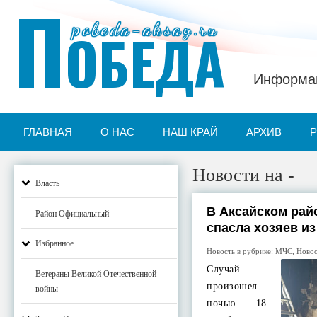
П
pobeda-aksay.ru
ОБЕДА
Информац
ГЛАВНАЯ
О НАС
НАШ КРАЙ
АРХИВ
Новости на -
Власть
В Аксайском рай
Район Официальный
спасла хозяев и
Избранное
Новость в рубрике:
МЧС
,
Ново
Случай
Ветераны Великой Отечественной
произошел
войны
ночью 18