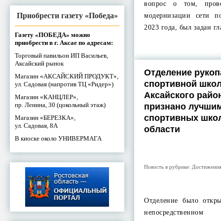
вопрос о том, пров
Приобрести газету «Победа»
модернизации сети п
2023 года, был задан г
Газету «ПОБЕДА» можно
приобрести в г. Аксае по адресам:
Торговый павильон ИП Васильев,
Аксайский рынок
Отделение рукоп
Магазин «АКСАЙСКИЙ ПРОДУКТ»,
спортивной шко
ул. Садовая (напротив ТЦ «Ридер»)
Аксайского райо
Магазин «КАНЦЛЕР»,
пр. Ленина, 30 (цокольный этаж)
признано лучшим
спортивных шко
Магазин «БЕРЕЗКА»,
ул. Садовая, 8А
области
В киоске около УНИВЕРМАГА
Новость в рубрике:
Достижени
Отделение было откр
непосредственном