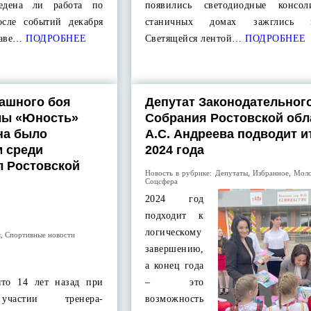
едена ли работа по
появились светодиодные консо
осле событий декабря
станичных домах зажглись г
лаве…
ПОДРОБНЕЕ
Светящейся лентой…
ПОДРОБНЕЕ
ашного боя
Депутат Законодательног
лы «Юность»
Собрания Ростовской обл
на было
А.С. Андреева подводит и
 среди
2024 года
л Ростовской
Новость в рубрике:
Депутаты
,
Избранное
,
Мол
Соцсфера
2024 год
подходит к
логическому
я
,
Спортивные новости
завершению,
а конец года
ыто 14 лет назад при
– это
 участии тренера-
возможность