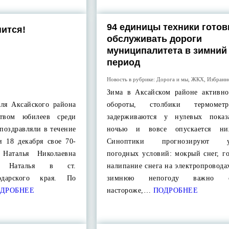
94 единицы техники гото
нится!
обслуживать дороги
муниципалитета в зимний
период
Новость в рубрике:
Дорога и мы
,
ЖКХ
,
Избранн
Зима в Аксайском районе активно
ля Аксайского района
обороты, столбики термоме
твом юбилеев среди
задерживаются у нулевых показ
 поздравляли в течение
ночью и вовсе опускается ни
и 18 декабря свое 70-
Синоптики прогнозируют ух
 Наталья Николаевна
погодных условий: мокрый снег, г
сь Наталья в ст.
налипание снега на электропровода
одарского края. По
зимнюю непогоду важно ост
ДРОБНЕЕ
настороже,…
ПОДРОБНЕЕ