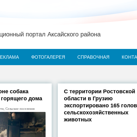
ионный портал Аксайского района
РЕКЛАМА
ФОТОГАЛЕРЕЯ
СПРАВОЧНАЯ
КОНТ
оне собака
С территории Ростовской
з горящего дома
области в Грузию
экспортировано 165 голов
сти
,
Сельские поселения
сельскохозяйственных
животных