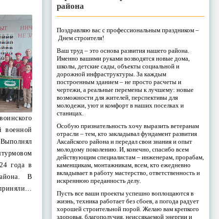
района
Поздравляю вас с профессиональным праздником –
Днем строителя!
Ваш труд – это основа развития нашего района.
Именно вашими руками возводятся новые дома,
школы, детские сады, объекты социальной и
дорожной инфраструктуры. За каждым
построенным зданием – не просто расчеты и
чертежи, а реальные перемены к лучшему: новые
возможности для жителей, перспективы для
молодежи, уют и комфорт в наших поселках и
станицах.
оинского
Особую признательность хочу выразить ветеранам
й военной
отрасли – тем, кто закладывал фундамент развития
Аксайского района и передал свои знания и опыт
 Выполнял
молодому поколению. И, конечно, спасибо всем
урмовом
действующим специалистам – инженерам, прорабам,
каменщикам, монтажникам, всем, кто ежедневно
24 года в
вкладывает в работу мастерство, ответственность и
района. В
искреннюю преданность делу.
приняли…
Пусть все ваши проекты успешно воплощаются в
жизнь, техника работает без сбоев, а погода радует
хорошей строительной порой. Желаю вам крепкого
здоровья, благополучия, неиссякаемой энергии и