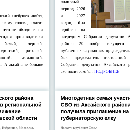
плановый
период 2026
ягкий хлебушек любят,
и 2027
 всему голова, гласит
годов, был
з него не обходился ни
одобрен на
годня производители
очередном Собрании депутатов А
 белый, черный,
района 20 ноября текущего 
родинский, рисовый,
публичных слушаниях председател
ишный, домашний,
была председатель постоянной 
й… А аксайчане больше
Собрания депутатов Аксайского 
экономической…
ПОДРОБНЕЕ
ского района
Многодетная семья участ
 в региональной
СВО из Аксайского район
вижение
получила приглашение на
вской области
губернаторскую елку
я
,
Избранное
,
Молодежь
Новость в рубрике:
Семья