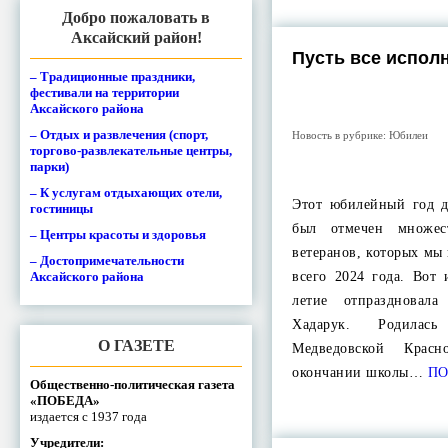
Добро пожаловать в
Аксайский район!
Пусть все испол
– Традиционные праздники,
фестивали на территории
Аксайского района
– Отдых и развлечения (спорт,
Новость в рубрике:
Юбилеи
торгово-развлекательные центры,
парки)
– К услугам отдыхающих отели,
Этот юбилейный год д
гостиницы
был отмечен множес
– Центры красоты и здоровья
ветеранов, которых мы
– Достопримечательности
Аксайского района
всего 2024 года. Вот 
летие отпраздновала
Хадарук. Родила
О ГАЗЕТЕ
Медведовской Красн
окончании школы…
ПО
Общественно-политическая газета
«ПОБЕДА»
издается с 1937 года
Учредители: