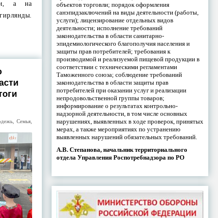
ли, а на
объектов торговли; порядок оформления
санэпидзаключений на виды деятельности (работы,
ирлянды.
услуги); лицензирование отдельных видов
деятельности; исполнение требований
законодательства в области санитарно-
эпидемиологического благополучия населения и
защиты прав потребителей; требования к
производимой и реализуемой пищевой продукции в
соответствии с техническими регламентами
о
Таможенного союза; соблюдение требований
асти
законодательства в области защиты прав
потребителей при оказании услуг и реализации
тоги
непродовольственной группы товаров;
информирование о результатах контрольно-
надзорной деятельности, в том числе основных
нарушениях, выявленных в ходе проверок, принятых
одежь
,
Семья
,
мерах, а также мероприятиях по устранению
выявленных нарушений обязательных требований.
А.В. Степанова, начальник территориального
отдела Управления Роспотребнадзора по РО