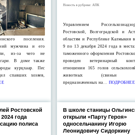
Новость в рубрике:
АПК
Управлением Россельхознад
Ростовской, Волгоградской и Аст
нского поселения.
областям и Республике Калмыкия в
етний мужчина и его
9 по 13 декабря 2024 года в мест
али, из-за чего не
таможенного оформления Ростовско
 гари. В доме также
проведен ветеринарный кон
ороды курцхаар. Пес
отношении 165 голов сельскохозя
дил спавших хозяев,
животных (свиньи убо
ЕЕ
предназначенных на…
ПОДРОБНЕ
лей Ростовской
В школе станицы Ольгинс
 2024 года
открыли «Парту Героя»
нсацию полиса
односельчанину Игорю
Леонидовичу Сидоркину