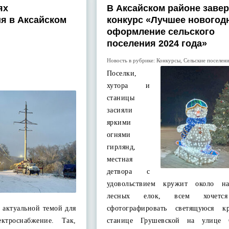
ях
В Аксайском районе заве
я в Аксайском
конкурс «Лучшее новогод
оформление сельского
поселения 2024 года»
Новость в рубрике:
Конкурсы
,
Сельские поселен
Поселки,
хутора и
станицы
засияли
яркими
огнями
гирлянд,
местная
детвора с
удовольствием кружит около на
лесных елок, всем хочется
м актуальной темой для
сфотографировать светящуюся к
ектроснабжение. Так,
станице Грушевской на улице С