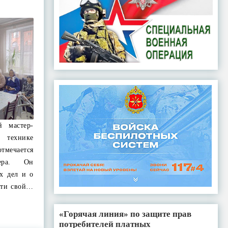
й мастер-
 технике
ечается
ера. Он
х дел и о
сти свой…
«Горячая линия» по защите прав
потребителей платных