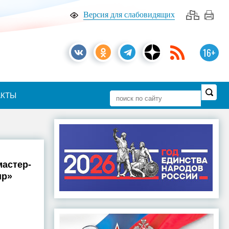
Версия для слабовидящих
16+
АКТЫ
астер-
ир»