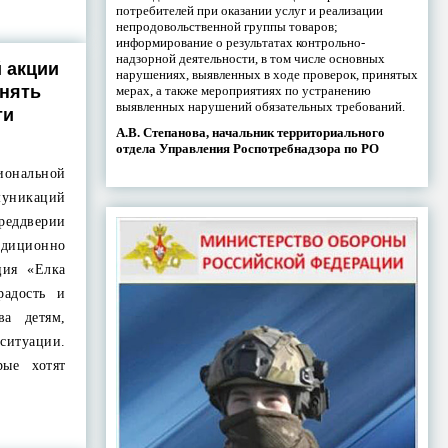
потребителей при оказании услуг и реализации
непродовольственной группы товаров;
информирование о результатах контрольно-
надзорной деятельности, в том числе основных
 акции
нарушениях, выявленных в ходе проверок, принятых
инять
мерах, а также мероприятиях по устранению
выявленных нарушений обязательных требований.
ти
А.В. Степанова, начальник территориального
отдела Управления Роспотребнадзора по РО
иональной
никаций
ддверии
диционно
ция «Елка
радость и
ва детям,
ситуации.
рые хотят