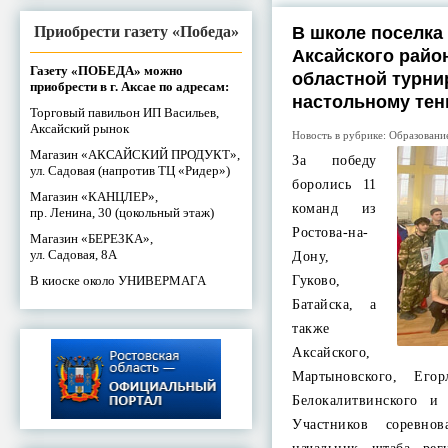
Приобрести газету «Победа»
В школе поселка
Аксайского райо
Газету «ПОБЕДА» можно
областной турни
приобрести в г. Аксае по адресам:
настольному тен
Торговый павильон ИП Васильев,
Аксайский рынок
Новость в рубрике:
Образовани
Магазин «АКСАЙСКИЙ ПРОДУКТ»,
За победу
ул. Садовая (напротив ТЦ «Ридер»)
боролись 11
Магазин «КАНЦЛЕР»,
команд из
пр. Ленина, 30 (цокольный этаж)
Ростова-на-
Магазин «БЕРЕЗКА»,
ул. Садовая, 8А
Дону,
В киоске около УНИВЕРМАГА
Гуково,
Батайска, а
также
Аксайского,
Мартыновского, Егор
Белокалитвинского и
Участников соревнов