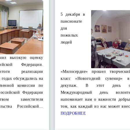
5 декабря в
пансионате
для
пожилых
людей
учил высокую оценку
сийской Федерации.
итоги реализации
«Милосердие» прошел творчески
4 годах обсуждались на
класс «Новогодний сувенир» в
ственной комиссии по
декупаж. В этот день отм
Российской Федерации
Международный день волонт
ством заместителя
напоминает нам о важности добры
ельства Российской…
том, как каждый из нас может вне
ПОДРОБНЕЕ