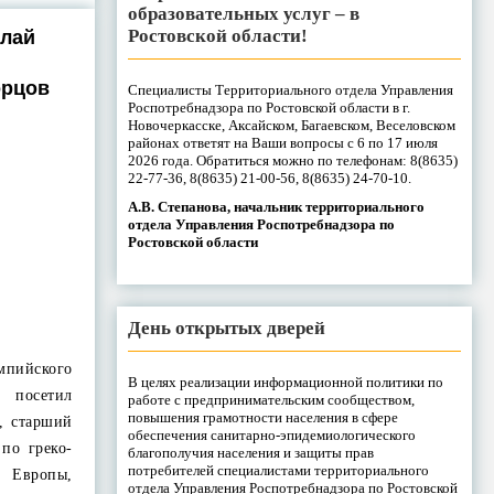
образовательных услуг – в
Ростовской области!
олай
орцов
Специалисты Территориального отдела Управления
Роспотребнадзора по Ростовской области в г.
Новочеркасске, Аксайском, Багаевском, Веселовском
районах ответят на Ваши вопросы с 6 по 17 июля
2026 года. Обратиться можно по телефонам: 8(8635)
22-77-36, 8(8635) 21-00-56, 8(8635) 24-70-10.
А.В. Степанова, начальник территориального
отдела Управления Роспотребнадзора по
Ростовской области
День открытых дверей
мпийского
В целях реализации информационной политики по
 посетил
работе с предпринимательским сообществом,
повышения грамотности населения в сфере
, старший
обеспечения санитарно-эпидемиологического
по греко-
благополучия населения и защиты прав
потребителей специалистами территориального
Европы,
отдела Управления Роспотребнадзора по Ростовской