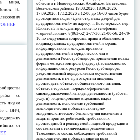
та мира,
области в г. Новочеркасске, Аксайском, Багаевском,
Веселовском районах 19.03.2026, 18.06.2026,
Монов. На
17.09.2026, 17.12.2026 с 12-00 до 16-00 часов будет
лексеевич
проводиться акция «День открытых дверей для
предпринимателей» по адресу: г. Новочеркасск, пер.
ОБНЕЕ
Юннатов,3 и консультирование по телефонам
«горячей линии»: 8(863-52) 2-77-36, 21-00-56, 24-70-
10 по следующим вопросам: права и обязанности
индивидуальных предпринимателей и юрлиц;
информирование и консультирование
предпринимателей и юридических лиц о
деятельности Роспотребнадзора, применении новых
форм и методов контроля (надзора), возможностях
информационных ресурсов Роспотребнадзора;
уведомительный порядок начала осуществления
деятельности, в т.ч. при открытии пищевых
производств, объектов общественного питания,
ообщества
объектов торговли; порядок оформления
санэпидзаключений на виды деятельности (работы,
орьбы со
услуги); лицензирование отдельных видов
сть людям
деятельности; исполнение требований
законодательства в области санитарно-
бе с ВИЧ,
эпидемиологического благополучия населения и
оддержку
защиты прав потребителей; требования к
производимой и реализуемой пищевой продукции в
ибших от
соответствии с техническими регламентами
ЕЕ
Таможенного союза; соблюдение требований
законодательства в области защиты прав