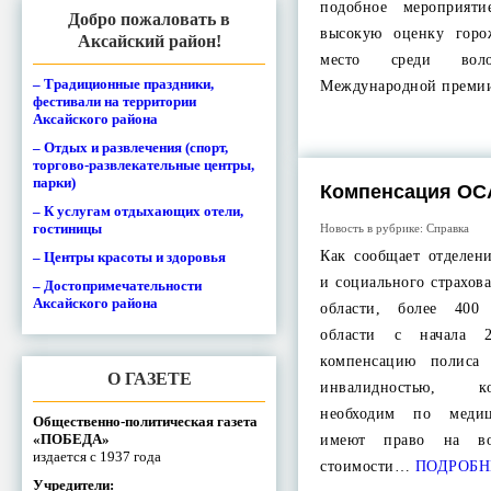
подобное мероприяти
Добро пожаловать в
высокую оценку горо
Аксайский район!
место среди воло
– Традиционные праздники,
Международной прем
фестивали на территории
Аксайского района
– Отдых и развлечения (спорт,
торгово-развлекательные центры,
парки)
Компенсация ОС
– К услугам отдыхающих отели,
гостиницы
Новость в рубрике:
Справка
Как сообщает отделен
– Центры красоты и здоровья
и социального страхов
– Достопримечательности
Аксайского района
области, более 400
области с начала 
компенсацию полиса
О ГАЗЕТЕ
инвалидностью, к
необходим по медиц
Общественно-политическая газета
«ПОБЕДА»
имеют право на во
издается с 1937 года
стоимости…
ПОДРОБН
Учредители: