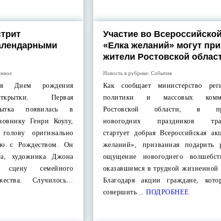
стрит
Участие во Всероссийской
алендарными
«Елка желаний» могут пр
жители Ростовской облас
анное
Новость в рубрике:
События
тся Днем рождения
Как сообщает министерство рег
открытки. Первая
политики и массовых комму
крытка появилась в
Ростовской области, в пре
новнику Генри Коулу,
новогодних праздников тра
голову оригинально
стартует добрая Всероссийская ак
ью с Рождеством. Он
желаний», призванная подарить 
га, художника Джона
ощущение новогоднего волшебст
ь сцену семейного
оказавшимся в трудной жизненной 
ржества. Случилось…
Благодаря акции граждане, кото
совершить…
ПОДРОБНЕЕ