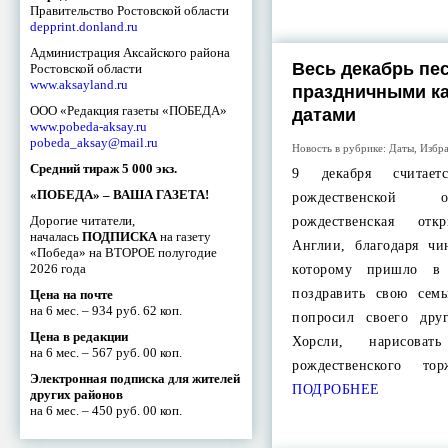
Правительство Ростовской области
depprint.donland.ru
Администрация Аксайского района
Весь декабрь пе
Ростовской области
www.aksayland.ru
праздничными к
ООО «Редакция газеты «ПОБЕДА»
датами
www.pobeda-aksay.ru
pobeda_aksay@mail.ru
Новость в рубрике:
Даты
,
Избр
Средний тираж 5 000 экз.
9 декабря считае
«ПОБЕДА» – ВАША ГАЗЕТА!
рождественской 
Дорогие читатели,
рождественская от
началась
ПОДПИСКА
на газету
Англии, благодаря чи
«Победа» на ВТОРОЕ полугодие
2026 года
которому пришло в 
поздравить свою сем
Цена на почте
на 6 мес. – 934 руб. 62 коп.
попросил своего дру
Цена в редакции
Хорсли, нарисоват
на 6 мес. – 567 руб. 00 коп.
рождественского то
Электронная подписка для жителей
ПОДРОБНЕЕ
других районов
на 6 мес. – 450 руб. 00 коп.