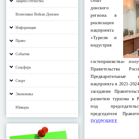
Опыт
Защита Отечества
донского
Всевеликое Войско Донское
региона в
реализации
Информация
нацпроекта
«Туризм и
Право
индустрия
События
гостеприимства» пол
Соцсфера
Правительства Рос
Предварительные 
Спорт
нацпроекта в 2021-202
заседании Правитель
Экономика
развитию туризма в 
под председатель
Юнкоры
председателя Правит
ПОДРОБНЕЕ