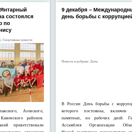
 Янтарный
9 декабря – Международн
на состоялся
день борьбы с коррупцие
р по
нису
е
,
Спортивные новости
Новость в рубрике:
Даты
В России День борьбы с коррупц
лыкского, Азовского,
которого постоянна, включен
 Каменского районов.
памятных, но рабочих дней. Ге
аний приветствовали
Ассамблея Организации Объе