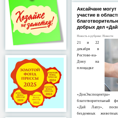
Аксайчане могут
участие в облас
благотворитель
добрых дел «Дай
Новость в рубрике:
Новости
21 и 22
декабря в
Ростове-на-
Дону на
площадке
«ДонЭкспоцен
благотворительный ф
«Дай Лапу», посв
бездомных животны