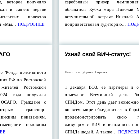
е, которое получило
серебряный призер чемпиона
жан и заняло первое
обладатель Кубка мира Николай 
нтерских проектов
вступительной встрече Николай А
ии «Мы…
ПОДРОБНЕЕ
поприветствовал аудиторию…
ПОДР
АГО
Узнай свой ВИЧ-статус!
ие Фонда пенсионного
Новость в рубрике:
Справка
ания РФ по Ростовской
 жителей Ростовской
1 декабря ВОЗ, ее партнеры и с
2024 года получили
отмечают Всемирный день б
 ОСАГО. Граждане с
СПИДом. Этот день дает возможно
оторым транспорт
во всем мире объединиться в борь
инским показаниям,
продемонстрировать свою п
змещение половины
живущим с ВИЧ и вспомнить пог
ЕЕ
СПИДа людей. А также…
ПОДРОБН