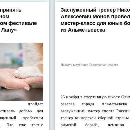
 принять
Заслуженный тренер Ник
тном
Алексеевич Монов провел
ном фестивале
мастер-класс для юных б
 Лапу»
из Альметьевска
Новость в рубрике:
Спортивные новости
26 ноября в спортивную школу Оли
тра» пройдет
резерва города Альметьевска
естиваль добрых дел
заслуженный мастер спорта России
ященный проблемам
тренер юниорской сборной страны 
х. Это уже третье
римской борьбе, чемпион 