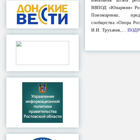
начальник штаба рег
ВВПОД «Юнармия» Рос
Пономаренко, пред
сообщества «Опора Ро
И.И. Трухачев,…
ПОДР