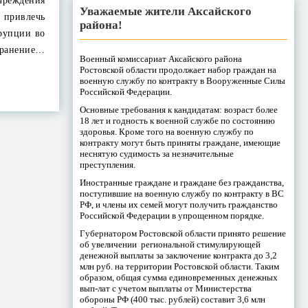
чреждения
Уважаемые жители Аксайского
 привлечь
района!
рупции во
транение…
Военный комиссариат Аксайского района
Ростовской области продолжает набор граждан на
военную службу по контракту в Вооруженные Силы
Российской Федерации.
Основные требования к кандидатам: возраст более
18 лет и годность к военной службе по состоянию
здоровья. Кроме того на военную службу по
контракту могут быть приняты граждане, имеющие
неснятую судимость за незначительные
преступления.
Иностранные граждане и граждане без гражданства,
поступившие на военную службу по контракту в ВС
РФ, и члены их семей могут получить гражданство
Российской Федерации в упрощенном порядке.
Губернатором Ростовской области принято решение
об увеличении региональной стимулирующей
денежной выплаты за заключение контракта до 3,2
млн руб. на территории Ростовской области. Таким
образом, общая сумма единовременных денежных
вып-лат с учетом выплаты от Министерства
обороны РФ (400 тыс. рублей) составит 3,6 млн