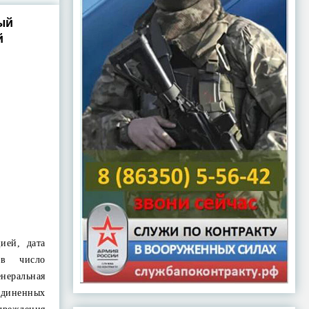
ый
й
ией, дата
 в число
неральная
диненных