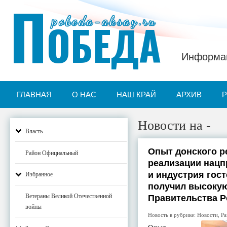
П
pobeda-aksay.ru
ОБЕДА
Информац
ГЛАВНАЯ
О НАС
НАШ КРАЙ
АРХИВ
Новости на -
Власть
Опыт донского р
Район Официальный
реализации нацп
и индустрия гос
Избранное
получил высокую
Ветераны Великой Отечественной
Правительства Р
войны
Новость в рубрике:
Новости
,
Ра