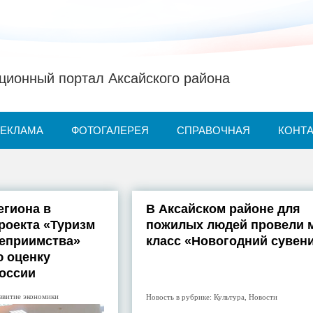
ионный портал Аксайского района
РЕКЛАМА
ФОТОГАЛЕРЕЯ
СПРАВОЧНАЯ
КОНТ
егиона в
В Аксайском районе для
роекта «Туризм
пожилых людей провели м
теприимства»
класс «Новогодний сувен
 оценку
оссии
звитие экономики
Новость в рубрике:
Культура
,
Новости