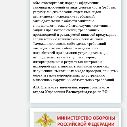
объектов торговли; порядок оформления
санэпидзаключений на виды деятельности (работы,
услуги); лицензирование отдельных видов
деятельности; исполнение требований
законодательства в области санитарно-
эпидемиологического благополучия населения и
защиты прав потребителей; требования к
производимой и реализуемой пищевой продукции в
соответствии с техническими регламентами
Таможенного союза; соблюдение требований
законодательства в области защиты прав
потребителей при оказании услуг и реализации
непродовольственной группы товаров;
информирование о результатах контрольно-
надзорной деятельности, в том числе основных
нарушениях, выявленных в ходе проверок, принятых
мерах, а также мероприятиях по устранению
выявленных нарушений обязательных требований.
А.В. Степанова, начальник территориального
отдела Управления Роспотребнадзора по РО