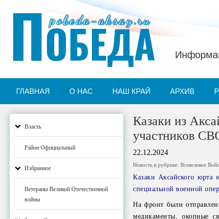
П
pobeda-aksay.ru
ОБЕДА
Информац
ГЛАВНАЯ
О НАС
НАШ КРАЙ
АРХИВ
Казаки из Акса
Власть
участников СВ
Район Официальный
22.12.2024
Новость в рубрике:
Всевеликое Вой
Избранное
Казаки Аксайского юрта 
специальной военной опе
Ветераны Великой Отечественной
войны
На фронт были отправлен
медикаменты, окопные св