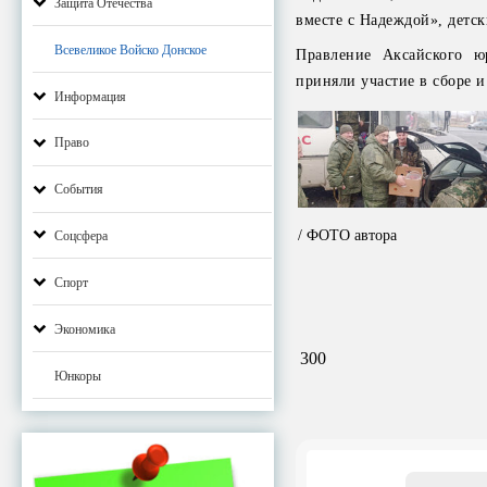
Защита Отечества
вместе с Надеждой», детск
Всевеликое Войско Донское
Правление Аксайского ю
приняли участие в сборе 
Информация
Право
События
/ ФОТО автора
Соцсфера
Спорт
Экономика
300
Юнкоры
Email