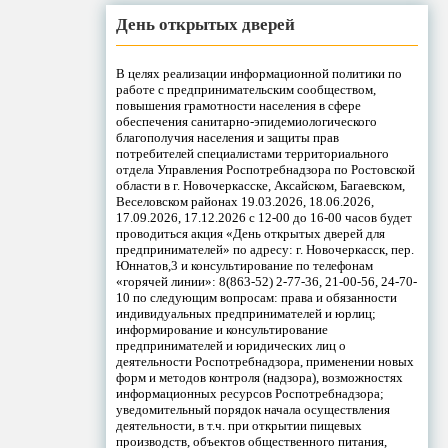
День открытых дверей
В целях реализации информационной политики по
работе с предпринимательским сообществом,
повышения грамотности населения в сфере
обеспечения санитарно-эпидемиологического
благополучия населения и защиты прав
потребителей специалистами территориального
отдела Управления Роспотребнадзора по Ростовской
области в г. Новочеркасске, Аксайском, Багаевском,
Веселовском районах 19.03.2026, 18.06.2026,
17.09.2026, 17.12.2026 с 12-00 до 16-00 часов будет
проводиться акция «День открытых дверей для
предпринимателей» по адресу: г. Новочеркасск, пер.
Юннатов,3 и консультирование по телефонам
«горячей линии»: 8(863-52) 2-77-36, 21-00-56, 24-70-
10 по следующим вопросам: права и обязанности
индивидуальных предпринимателей и юрлиц;
информирование и консультирование
предпринимателей и юридических лиц о
деятельности Роспотребнадзора, применении новых
форм и методов контроля (надзора), возможностях
информационных ресурсов Роспотребнадзора;
уведомительный порядок начала осуществления
деятельности, в т.ч. при открытии пищевых
производств, объектов общественного питания,