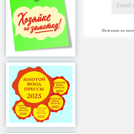
адрес
*
Нажимая на кноп