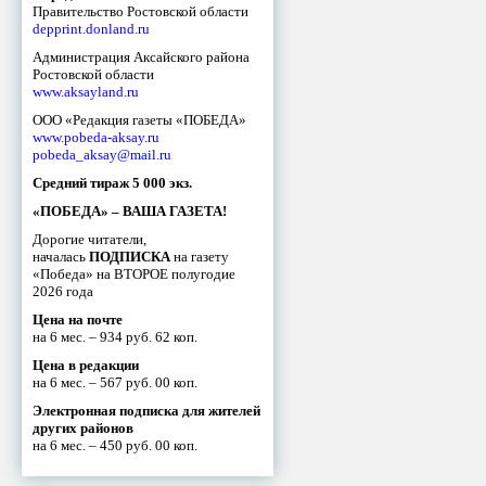
Правительство Ростовской области
depprint.donland.ru
Администрация Аксайского района
Ростовской области
www.aksayland.ru
ООО «Редакция газеты «ПОБЕДА»
www.pobeda-aksay.ru
pobeda_aksay@mail.ru
Средний тираж 5 000 экз.
«ПОБЕДА» – ВАША ГАЗЕТА!
Дорогие читатели,
началась
ПОДПИСКА
на газету
«Победа» на ВТОРОЕ полугодие
2026 года
Цена на почте
на 6 мес. – 934 руб. 62 коп.
Цена в редакции
на 6 мес. – 567 руб. 00 коп.
Электронная подписка для жителей
других районов
на 6 мес. – 450 руб. 00 коп.