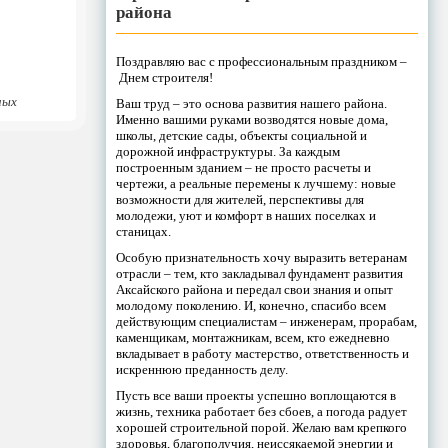
района
Поздравляю вас с профессиональным праздником –
Днем строителя!
ных
Ваш труд – это основа развития нашего района.
Именно вашими руками возводятся новые дома,
школы, детские сады, объекты социальной и
дорожной инфраструктуры. За каждым
построенным зданием – не просто расчеты и
чертежи, а реальные перемены к лучшему: новые
возможности для жителей, перспективы для
молодежи, уют и комфорт в наших поселках и
станицах.
Особую признательность хочу выразить ветеранам
отрасли – тем, кто закладывал фундамент развития
Аксайского района и передал свои знания и опыт
молодому поколению. И, конечно, спасибо всем
действующим специалистам – инженерам, прорабам,
каменщикам, монтажникам, всем, кто ежедневно
вкладывает в работу мастерство, ответственность и
искреннюю преданность делу.
Пусть все ваши проекты успешно воплощаются в
жизнь, техника работает без сбоев, а погода радует
хорошей строительной порой. Желаю вам крепкого
здоровья, благополучия, неиссякаемой энергии и