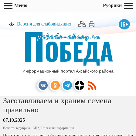
Меню
Рубрики
П
16+
Версия для слабовидящих
pobeda-aksay.ru
ОБЕДА
Информационный портал Аксайского района
Заготавливаем и храним семена
правильно
07.10.2025
Новость в рубрике:
АПК
,
Полезная информация
Подготовка к сезону обычно начинается с покупки семян. Но