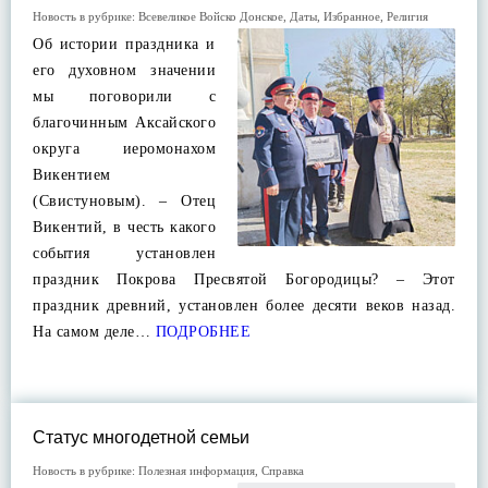
Новость в рубрике:
Всевеликое Войско Донское
,
Даты
,
Избранное
,
Религия
Об истории праздника и
его духовном значении
мы поговорили с
благочинным Аксайского
округа иеромонахом
Викентием
(Свистуновым). – Отец
Викентий, в честь какого
события установлен
праздник Покрова Пресвятой Богородицы? – Этот
праздник древний, установлен более десяти веков назад.
На самом деле…
ПОДРОБНЕЕ
Статус многодетной семьи
Новость в рубрике:
Полезная информация
,
Справка