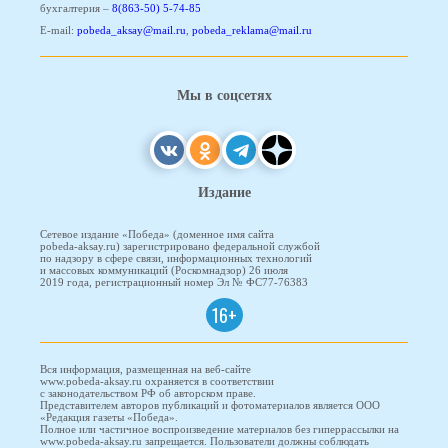
бухгалтерия –
8(863-50) 5-74-85
E-mail:
pobeda_aksay@mail.ru
,
pobeda_reklama@mail.ru
Мы в соцсетях
Издание
Сетевое издание «Победа» (доменное имя сайта
pobeda-aksay.ru) зарегистрировано федеральной службой
по надзору в сфере связи, информационных технологий
и массовых коммуникаций (Роскомнадзор) 26 июля
2019 года, регистрационный номер Эл № ФС77-76383
16+
Вся информация, размещенная на веб-сайте
www.pobeda-aksay.ru охраняется в соответствии
с законодательством РФ об авторском праве.
Представителем авторов публикаций и фотоматериалов является ООО
«Редакция газеты «Победа».
Полное или частичное воспроизведение материалов без гиперрассылки на
www.pobeda-aksay.ru запрещается. Пользователи должны соблюдать