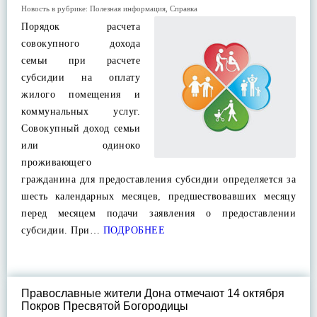
Новость в рубрике:
Полезная информация
,
Справка
Порядок расчета
совокупного дохода
семьи при расчете
субсидии на оплату
жилого помещения и
коммунальных услуг.
Совокупный доход семьи
или одиноко
проживающего
гражданина для предоставления субсидии определяется за
шесть календарных месяцев, предшествовавших месяцу
перед месяцем подачи заявления о предоставлении
субсидии. При…
ПОДРОБНЕЕ
Православные жители Дона отмечают 14 октября
Покров Пресвятой Богородицы