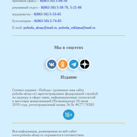
приемная (факс) –
8(863-50) 5-08-50
рекламный отдел –
8(863-50) 5-58-76
,
5-21-66
журналисты –
8(863-50) 5-53-65
бухгалтерия –
8(863-50) 5-74-85
E-mail:
pobeda_aksay@mail.ru
,
pobeda_reklama@mail.ru
Мы в соцсетях
Издание
Сетевое издание «Победа» (доменное имя сайта
pobeda-aksay.ru) зарегистрировано федеральной службой
по надзору в сфере связи, информационных технологий
и массовых коммуникаций (Роскомнадзор) 26 июля
2019 года, регистрационный номер Эл № ФС77-76383
16+
Вся информация, размещенная на веб-сайте
www.pobeda-aksay.ru охраняется в соответствии