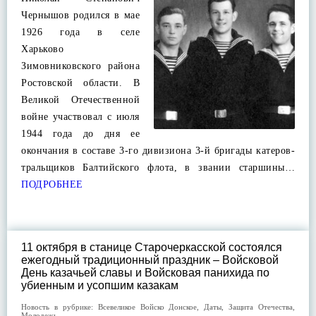
Чернышов родился в мае
1926 года в селе
Харьково
Зимовниковского района
Ростовской области. В
Великой Отечественной
войне участвовал с июля
1944 года до дня ее
окончания в составе 3-го дивизиона 3-й бригады катеров-
тральщиков Балтийского флота, в звании старшины…
ПОДРОБНЕЕ
11 октября в станице Старочеркасской состоялся
ежегодный традиционный праздник – Войсковой
День казачьей славы и Войсковая панихида по
убиенным и усопшим казакам
Новость в рубрике:
Всевеликое Войско Донское
,
Даты
,
Защита Отечества
,
Молодежь