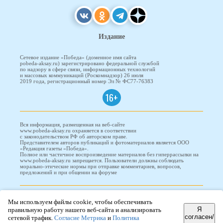
Издание
Сетевое издание «Победа» (доменное имя сайта
pobeda-aksay.ru) зарегистрировано федеральной службой
по надзору в сфере связи, информационных технологий
и массовых коммуникаций (Роскомнадзор) 26 июля
2019 года, регистрационный номер Эл № ФС77-76383
16+
Вся информация, размещенная на веб-сайте
www.pobeda-aksay.ru охраняется в соответствии
с законодательством РФ об авторском праве.
Представителем авторов публикаций и фотоматериалов является ООО
«Редакция газеты «Победа».
Полное или частичное воспроизведение материалов без гиперрассылки на
www.pobeda-aksay.ru запрещается. Пользователи должны соблюдать
морально-этические нормы при отправке комментариев, вопросов,
предложений и при общении на форуме
ПОБЕДА © 2010-2026
Мы используем файлы cookie, чтобы обеспечивать
Я
правильную работу нашего веб-сайта и анализировать
согласен/
сетевой трафик.
Согласие Метрика
и
Политика