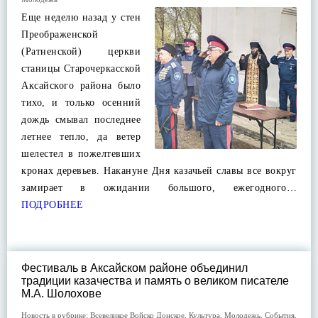
Еще неделю назад у стен
Преображенской
(Ратненской) церкви
станицы Старочеркасской
Аксайского района было
тихо, и только осенний
дождь смывал последнее
летнее тепло, да ветер
шелестел в пожелтевших
кронах деревьев. Накануне Дня казачьей славы все вокруг
замирает в ожидании большого, ежегодного…
ПОДРОБНЕЕ
Фестиваль в Аксайском районе объединил
традиции казачества и память о великом писателе
М.А. Шолохове
Новость в рубрике:
Всевеликое Войско Донское
,
Культура
,
Молодежь
,
События
,