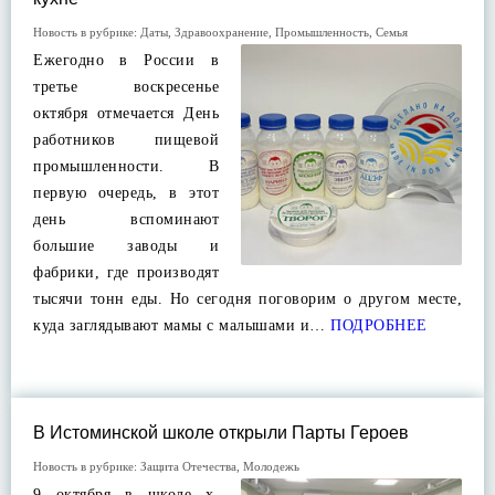
Новость в рубрике:
Даты
,
Здравоохранение
,
Промышленность
,
Семья
Ежегодно в России в
третье воскресенье
октября отмечается День
работников пищевой
промышленности. В
первую очередь, в этот
день вспоминают
большие заводы и
фабрики, где производят
тысячи тонн еды. Но сегодня поговорим о другом месте,
куда заглядывают мамы с малышами и…
ПОДРОБНЕЕ
В Истоминской школе открыли Парты Героев
Новость в рубрике:
Защита Отечества
,
Молодежь
9 октября в школе х.