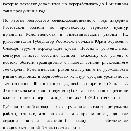
которые позволят дополнительно перерабатывать до 1 миллиона
тонн продукции в год.
По итогам непростого сельскохозяйственного года лидерами
Ростовской области по производству зерновых культур
признаны Ремонтненский и Зимовниковский районы. Их
руководителям Губернатор Ростовской области Юрий Борисович
Слюсарь вручил переходящие кубки. Победа в региональном
конкурсе является особенно ценной, поскольку оба района с
востока области традиционно считаются зонами рискованного
земледелия. Ремонтненский район стал лучшим по урожайности
ранних зерновых и зернобобовых культур, средняя урожайность
там составила 38,3 ц/га при среднеобластнорй в 25,9 ц/га. А
Зимовниковский район получил кубок за наибольший в регионе
валовый намолот зерна, который составил 679,3 тысячи тонн.
Губернатор поблагодарил всех тружеников села за результаты
работы, отметив, что вопреки всем капризам погоды донские
аграрии внесли достойный вклад в обеспечение
продовольственной безопасности страны.