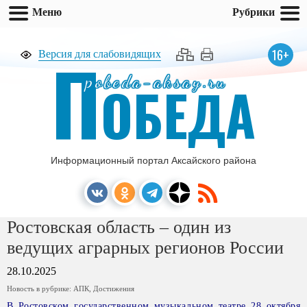
Меню
Рубрики
П
16+
Версия для слабовидящих
pobeda-aksay.ru
ОБЕДА
Информационный портал Аксайского района
Ростовская область – один из
ведущих аграрных регионов России
28.10.2025
Новость в рубрике:
АПК
,
Достижения
В Ростовском государственном музыкальном театре 28 октября