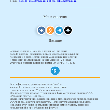
E-mail:
pobeda_aksay@mail.ru
,
pobeda_reklama@mail.ru
Мы в соцсетях
Издание
Сетевое издание «Победа» (доменное имя сайта
pobeda-aksay.ru) зарегистрировано федеральной службой
по надзору в сфере связи, информационных технологий
и массовых коммуникаций (Роскомнадзор) 26 июля
2019 года, регистрационный номер Эл № ФС77-76383
16+
Вся информация, размещенная на веб-сайте
www.pobeda-aksay.ru охраняется в соответствии
с законодательством РФ об авторском праве.
Представителем авторов публикаций и фотоматериалов является ООО
«Редакция газеты «Победа».
Полное или частичное воспроизведение материалов без гиперрассылки на
www.pobeda-aksay.ru запрещается. Пользователи должны соблюдать
морально-этические нормы при отправке комментариев, вопросов,
предложений и при общении на форуме