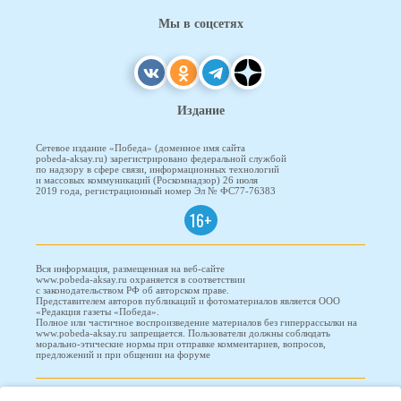
Мы в соцсетях
Издание
Сетевое издание «Победа» (доменное имя сайта
pobeda-aksay.ru) зарегистрировано федеральной службой
по надзору в сфере связи, информационных технологий
и массовых коммуникаций (Роскомнадзор) 26 июля
2019 года, регистрационный номер Эл № ФС77-76383
16+
Вся информация, размещенная на веб-сайте
www.pobeda-aksay.ru охраняется в соответствии
с законодательством РФ об авторском праве.
Представителем авторов публикаций и фотоматериалов является ООО
«Редакция газеты «Победа».
Полное или частичное воспроизведение материалов без гиперрассылки на
www.pobeda-aksay.ru запрещается. Пользователи должны соблюдать
морально-этические нормы при отправке комментариев, вопросов,
предложений и при общении на форуме
ПОБЕДА © 2010-2026