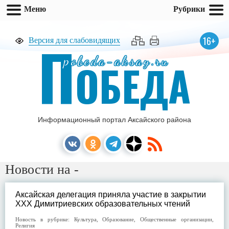
Меню
Рубрики
П
16+
Версия для слабовидящих
pobeda-aksay.ru
ОБЕДА
Информационный портал Аксайского района
Новости на -
Аксайская делегация приняла участие в закрытии
XXX Димитриевских образовательных чтений
Новость в рубрике:
Культура
,
Образование
,
Общественные организации
,
Религия