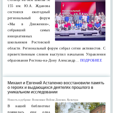
155 им. Ю.А. Жданова
состоялся ежегодный
региональный форум
«Мы в Движении»,
собравший самых
инициативных
школьников Ростовской
области. Региональный форум собрал сотни активистов. С
приветственным словом выступил начальник Управления
образования Ростова-на-Дону Александр…
ПОДРОБНЕЕ
Михаил и Евгений Астапенко восстановили память
о героях и выдающихся деятелях прошлого в
уникальном исследовании
Новость в рубрике:
Всевеликое Войско Донское
,
Культура
В нашей библиотеке
появилась еще одна