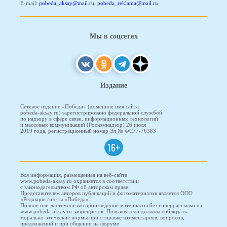
E-mail:
pobeda_aksay@mail.ru
,
pobeda_reklama@mail.ru
Мы в соцсетях
Издание
Сетевое издание «Победа» (доменное имя сайта
pobeda-aksay.ru) зарегистрировано федеральной службой
по надзору в сфере связи, информационных технологий
и массовых коммуникаций (Роскомнадзор) 26 июля
2019 года, регистрационный номер Эл № ФС77-76383
16+
Вся информация, размещенная на веб-сайте
www.pobeda-aksay.ru охраняется в соответствии
с законодательством РФ об авторском праве.
Представителем авторов публикаций и фотоматериалов является ООО
«Редакция газеты «Победа».
Полное или частичное воспроизведение материалов без гиперрассылки на
www.pobeda-aksay.ru запрещается. Пользователи должны соблюдать
морально-этические нормы при отправке комментариев, вопросов,
предложений и при общении на форуме