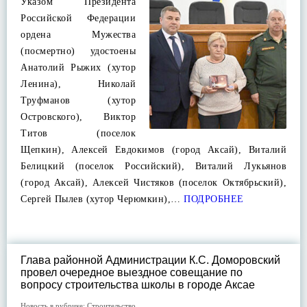
Указом Президента
Российской Федерации
ордена Мужества
(посмертно) удостоены
Анатолий Рыжих (хутор
Ленина), Николай
Труфманов (хутор
Островского), Виктор
Титов (поселок
Щепкин), Алексей Евдокимов (город Аксай), Виталий
Белицкий (поселок Российский), Виталий Лукьянов
(город Аксай), Алексей Чистяков (поселок Октябрьский),
Сергей Пылев (хутор Черюмкин),…
ПОДРОБНЕЕ
Глава районной Администрации К.С. Доморовский
провел очередное выездное совещание по
вопросу строительства школы в городе Аксае
Новость в рубрике:
Строительство