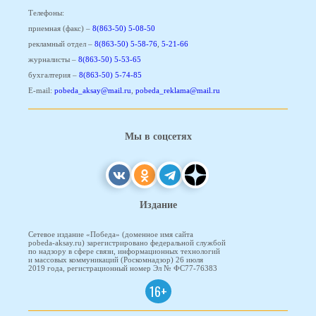
Телефоны:
приемная (факс) –
8(863-50) 5-08-50
рекламный отдел –
8(863-50) 5-58-76
,
5-21-66
журналисты –
8(863-50) 5-53-65
бухгалтерия –
8(863-50) 5-74-85
E-mail:
pobeda_aksay@mail.ru
,
pobeda_reklama@mail.ru
Мы в соцсетях
Издание
Сетевое издание «Победа» (доменное имя сайта
pobeda-aksay.ru) зарегистрировано федеральной службой
по надзору в сфере связи, информационных технологий
и массовых коммуникаций (Роскомнадзор) 26 июля
2019 года, регистрационный номер Эл № ФС77-76383
16+