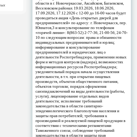
области в г. Новочеркасске, Аксайском, Багаевском,
ных
Веселовском районах 19.03.2026, 18.06.2026,
17.09.2026, 17.12.2026 с 12-00 до 16-00 часов будет
проводиться акция «День открытых дверей для
предпринимателей» по адресу: г. Новочеркасск, пер.
Юннатов,3 и консультирование по телефонам
«горячей линии»: 8(863-52) 2-77-36, 21-00-56, 24-70-
10 по следующим вопросам: права и обязанности
индивидуальных предпринимателей и юрлиц;
информирование и консультирование
предпринимателей и юридических лиц о
деятельности Роспотребнадзора, применении новых
форм и методов контроля (надзора), возможностях
информационных ресурсов Роспотребнадзора;
уведомительный порядок начала осуществления
деятельности, в т.ч. при открытии пищевых
производств, объектов общественного питания,
объектов торговли; порядок оформления
санэпидзаключений на виды деятельности (работы,
услуги); лицензирование отдельных видов
деятельности; исполнение требований
законодательства в области санитарно-
эпидемиологического благополучия населения и
защиты прав потребителей; требования к
производимой и реализуемой пищевой продукции в
соответствии с техническими регламентами
Таможенного союза; соблюдение требований
законодательства в области защиты прав