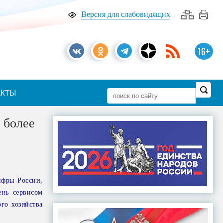
Версия для слабовидящих
16+
АКТЫ
 более
ифры России,
ень сервисом
го хозяйства