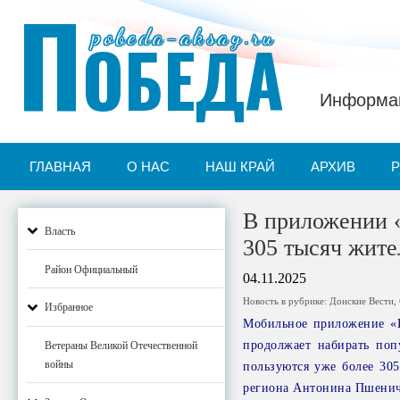
П
pobeda-aksay.ru
ОБЕДА
Информац
ГЛАВНАЯ
О НАС
НАШ КРАЙ
АРХИВ
В приложении 
Власть
305 тысяч жите
Район Официальный
04.11.2025
Новость в рубрике:
Донские Вести
,
Избранное
Мобильное приложение «Г
продолжает набирать поп
Ветераны Великой Отечественной
войны
пользуются уже более 30
региона Антонина Пшенич