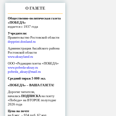
О ГАЗЕТЕ
Общественно-политическая газета
«ПОБЕДА»
издается с 1937 года
Учредители:
Правительство Ростовской области
depprint.donland.ru
Администрация Аксайского района
Ростовской области
www.aksayland.ru
ООО «Редакция газеты «ПОБЕДА»
www.pobeda-aksay.ru
pobeda_aksay@mail.ru
Средний тираж 5 000 экз.
«ПОБЕДА» – ВАША ГАЗЕТА!
Дорогие читатели,
началась
ПОДПИСКА
на газету
«Победа» на ВТОРОЕ полугодие
2026 года
Цена на почте
на 6 мес. – 934 руб. 62 коп.