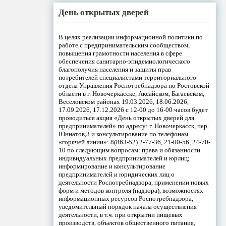
День открытых дверей
В целях реализации информационной политики по
работе с предпринимательским сообществом,
повышения грамотности населения в сфере
обеспечения санитарно-эпидемиологического
благополучия населения и защиты прав
потребителей специалистами территориального
отдела Управления Роспотребнадзора по Ростовской
области в г. Новочеркасске, Аксайском, Багаевском,
Веселовском районах 19.03.2026, 18.06.2026,
17.09.2026, 17.12.2026 с 12-00 до 16-00 часов будет
проводиться акция «День открытых дверей для
предпринимателей» по адресу: г. Новочеркасск, пер.
Юннатов,3 и консультирование по телефонам
«горячей линии»: 8(863-52) 2-77-36, 21-00-56, 24-70-
10 по следующим вопросам: права и обязанности
индивидуальных предпринимателей и юрлиц;
информирование и консультирование
предпринимателей и юридических лиц о
деятельности Роспотребнадзора, применении новых
форм и методов контроля (надзора), возможностях
информационных ресурсов Роспотребнадзора;
уведомительный порядок начала осуществления
деятельности, в т.ч. при открытии пищевых
производств, объектов общественного питания,