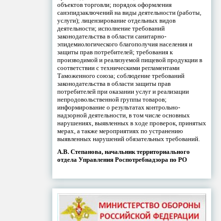
объектов торговли; порядок оформления
санэпидзаключений на виды деятельности (работы,
услуги); лицензирование отдельных видов
деятельности; исполнение требований
законодательства в области санитарно-
эпидемиологического благополучия населения и
защиты прав потребителей; требования к
производимой и реализуемой пищевой продукции в
соответствии с техническими регламентами
Таможенного союза; соблюдение требований
законодательства в области защиты прав
потребителей при оказании услуг и реализации
непродовольственной группы товаров;
информирование о результатах контрольно-
надзорной деятельности, в том числе основных
нарушениях, выявленных в ходе проверок, принятых
мерах, а также мероприятиях по устранению
выявленных нарушений обязательных требований.
А.В. Степанова, начальник территориального
отдела Управления Роспотребнадзора по РО