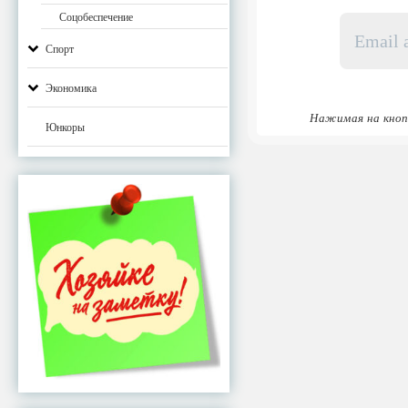
Email
Соцобеспечение
адрес
Спорт
*
Экономика
Нажимая на кноп
Юнкоры