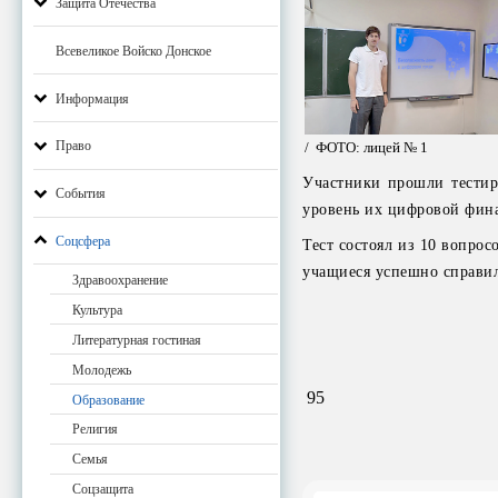
Защита Отечества
Всевеликое Войско Донское
Информация
Право
/ ФОТО: лицей № 1
Участники прошли тестиро
События
уровень их цифровой фина
Соцсфера
Тест состоял из 10 вопро
учащиеся успешно справил
Здравоохранение
Культура
Литературная гостиная
Молодежь
95
Образование
Религия
Семья
Соцзащита