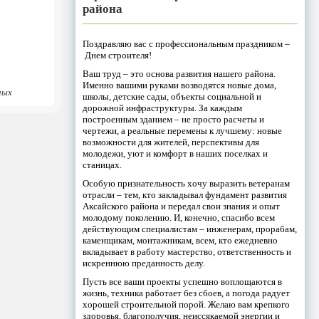
района
Поздравляю вас с профессиональным праздником –
Днем строителя!
Ваш труд – это основа развития нашего района.
Именно вашими руками возводятся новые дома,
ных
школы, детские сады, объекты социальной и
дорожной инфраструктуры. За каждым
построенным зданием – не просто расчеты и
чертежи, а реальные перемены к лучшему: новые
возможности для жителей, перспективы для
молодежи, уют и комфорт в наших поселках и
станицах.
Особую признательность хочу выразить ветеранам
отрасли – тем, кто закладывал фундамент развития
Аксайского района и передал свои знания и опыт
молодому поколению. И, конечно, спасибо всем
действующим специалистам – инженерам, прорабам,
каменщикам, монтажникам, всем, кто ежедневно
вкладывает в работу мастерство, ответственность и
искреннюю преданность делу.
Пусть все ваши проекты успешно воплощаются в
жизнь, техника работает без сбоев, а погода радует
хорошей строительной порой. Желаю вам крепкого
здоровья, благополучия, неиссякаемой энергии и