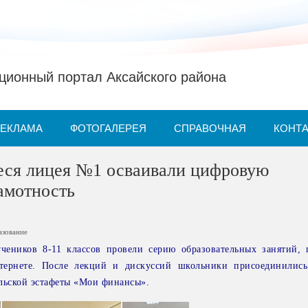
ионный портал Аксайского района
РЕКЛАМА
ФОТОГАЛЕРЕЯ
СПРАВОЧНАЯ
КОНТ
еся лицея №1 осваивали цифровую
амотность
азование
еников 8-11 классов провели серию образовательных занятий,
нтернете. После лекций и дискуссий школьники присоединилис
льской эстафеты «Мои финансы».