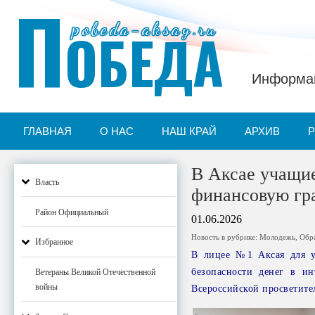
П
pobeda-aksay.ru
ОБЕДА
Информац
ГЛАВНАЯ
О НАС
НАШ КРАЙ
АРХИВ
В Аксае учащи
Власть
финансовую гр
Район Официальный
01.06.2026
Новость в рубрике:
Молодежь
,
Обр
Избранное
В лицее №1 Аксая для уч
безопасности денег в и
Ветераны Великой Отечественной
войны
Всероссийской просветите