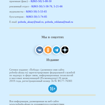
приемная (факс) –
8(863-50) 5-08-50
рекламный отдел –
8(863-50) 5-58-76
,
5-21-66
журналисты –
8(863-50) 5-53-65
бухгалтерия –
8(863-50) 5-74-85
E-mail:
pobeda_aksay@mail.ru
,
pobeda_reklama@mail.ru
Мы в соцсетях
Издание
Сетевое издание «Победа» (доменное имя сайта
pobeda-aksay.ru) зарегистрировано федеральной службой
по надзору в сфере связи, информационных технологий
и массовых коммуникаций (Роскомнадзор) 26 июля
2019 года, регистрационный номер Эл № ФС77-76383
16+
Вся информация, размещенная на веб-сайте
www.pobeda-aksay.ru охраняется в соответствии