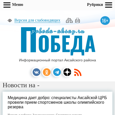
Меню
Рубрики
П
16+
Версия для слабовидящих
pobeda-aksay.ru
ОБЕДА
Информационный портал Аксайского района
Новости на -
Медицина дает добро: специалисты Аксайской ЦРБ
провели прием спортсменов школы олимпийского
резерва
Новость в рубрике:
Здравоохранение
,
Спортивные новости