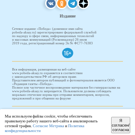
Издание
Сетевое издание «Победа» (доменное имя сайта
pobeda-aksay.ru) зарегистрировано федеральной службой
по надзору в сфере связи, информационных технологий
и массовых коммуникаций (Роскомнадзор) 26 июля
2019 года, регистрационный номер Эл № ФС77-76383
16+
Вся информация, размещенная на веб-сайте
www.pobeda-aksay.ru охраняется в соответствии
с законодательством РФ об авторском праве.
Представителем авторов публикаций и фотоматериалов является ООО
«Редакция газеты «Победа».
Полное или частичное воспроизведение материалов без гиперрассылки на
www.pobeda-aksay.ru запрещается. Пользователи должны соблюдать
морально-этические нормы при отправке комментариев, вопросов,
предложений и при общении на форуме
ПОБЕДА © 2010-2026
Мы используем файлы cookie, чтобы обеспечивать
Я
правильную работу нашего веб-сайта и анализировать
согласен/
сетевой трафик.
Согласие Метрика
и
Политика
согласна
Редизайн и доработка сайта -
ООО "Проводник"
конфиденциальности