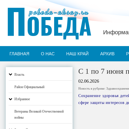
П
pobeda-aksay.ru
ОБЕДА
Информац
ГЛАВНАЯ
О НАС
НАШ КРАЙ
АРХИВ
С 1 по 7 июня 
Власть
02.06.2026
Район Официальный
Новость в рубрике:
Здравоохранен
Сохранение здоровья дете
Избранное
сфере защиты интересов де
Ветераны Великой Отечественной
войны