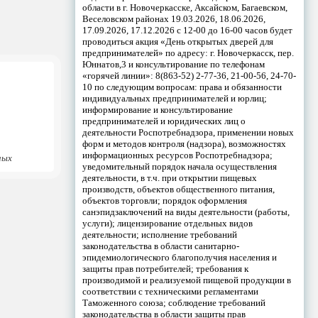
области в г. Новочеркасске, Аксайском, Багаевском,
Веселовском районах 19.03.2026, 18.06.2026,
17.09.2026, 17.12.2026 с 12-00 до 16-00 часов будет
проводиться акция «День открытых дверей для
предпринимателей» по адресу: г. Новочеркасск, пер.
Юннатов,3 и консультирование по телефонам
«горячей линии»: 8(863-52) 2-77-36, 21-00-56, 24-70-
10 по следующим вопросам: права и обязанности
индивидуальных предпринимателей и юрлиц;
информирование и консультирование
предпринимателей и юридических лиц о
деятельности Роспотребнадзора, применении новых
форм и методов контроля (надзора), возможностях
информационных ресурсов Роспотребнадзора;
ных
уведомительный порядок начала осуществления
деятельности, в т.ч. при открытии пищевых
производств, объектов общественного питания,
объектов торговли; порядок оформления
санэпидзаключений на виды деятельности (работы,
услуги); лицензирование отдельных видов
деятельности; исполнение требований
законодательства в области санитарно-
эпидемиологического благополучия населения и
защиты прав потребителей; требования к
производимой и реализуемой пищевой продукции в
соответствии с техническими регламентами
Таможенного союза; соблюдение требований
законодательства в области защиты прав