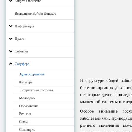
Защита Отечества
Всевеликое Войско Донское
Информация
Право
События
Соцсфера
Здравоохранение
В структуре общей забол
Культура
болезни органов дыхания
Литературная гостиная
некоторые другие последс
Молодежь
мышечной системы и соед
Образование
Особое внимание госуд
Религия
заболеваниями, приводящ
Семья
раннего выявления тяж
Соцзащита