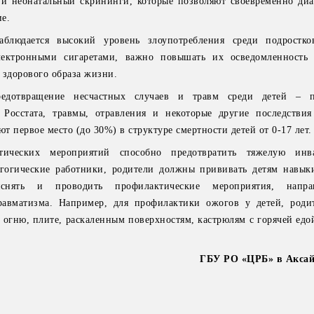
 и неонатальный скрининги, которые позволяют своевременно диа
ие.
аблюдается высокий уровень злоупотребления среди подростко
лектронными сигаретами, важно повышать их осведомленность 
 здорового образа жизни.
едотвращение несчастных случаев и травм среди детей – п
Росстата, травмы, отравления и некоторые другие последствия
 первое место (до 30%) в структуре смертности детей от 0-17 лет.
тических мероприятий способно предотвратить тяжелую инв
агогические работники, родители должны прививать детям навык
ъяснять и проводить профилактические мероприятия, напр
равматизма. Например, для профилактики ожогов у детей, род
к огню, плите, раскаленным поверхностям, кастрюлям с горячей ед
ГБУ РО «ЦРБ» в Аксай