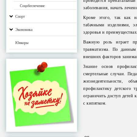
проводится пренатальный
Соцобеспечение
заболевания, начать лечен
Спорт
Кроме этого, так как н
табачными изделиями, э
Экономика
здоровья и преимуществах
Важную роль играет пр
Юнкоры
травматизма. По данным 
внешних факторов занимают
Знание основ профилак
смертельные случаи. Пед
жизнедеятельности, об
профилактику детского т
ограничить доступ детей 
с кипятком.