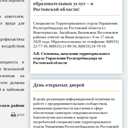
гностировать
образовательных услуг – в
Ростовской области!
в алкоголем,
Специалисты Территориального отдела Управления
о вреде для
Роспотребнадзора по Ростовской области в г.
Новочеркасске, Аксайском, Багаевском, Веселовском
районах ответят на Ваши вопросы с 6 по 17 июля
рофилактика
2026 года. Обратиться можно по телефонам: 8(8635)
22-77-36, 8(8635) 21-00-56, 8(8635) 24-70-10.
 воздействия
А.В. Степанова, начальник территориального
отдела Управления Роспотребнадзора по
алидность и
Ростовской области
и безопасной
авленные на
ители должны
День открытых дверей
ой и чайникам
В целях реализации информационной политики по
работе с предпринимательским сообществом,
ском районе
повышения грамотности населения в сфере
обеспечения санитарно-эпидемиологического
print
благополучия населения и защиты прав
потребителей специалистами территориального
отдела Управления Роспотребнадзора по Ростовской