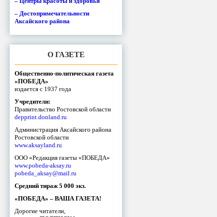
– Центры красоты и здоровья
– Достопримечательности
Аксайского района
О ГАЗЕТЕ
Общественно-политическая газета
«ПОБЕДА»
издается с 1937 года
Учредители:
Правительство Ростовской области
depprint.donland.ru
Администрация Аксайского района
Ростовской области
www.aksayland.ru
ООО «Редакция газеты «ПОБЕДА»
www.pobeda-aksay.ru
pobeda_aksay@mail.ru
Средний тираж 5 000 экз.
«ПОБЕДА» – ВАША ГАЗЕТА!
Дорогие читатели,