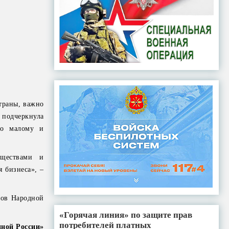
траны, важно
подчеркнула
по малому и
бществами и
 бизнеса», –
тов Народной
«Горячая линия» по защите прав
потребителей платных
иной России»