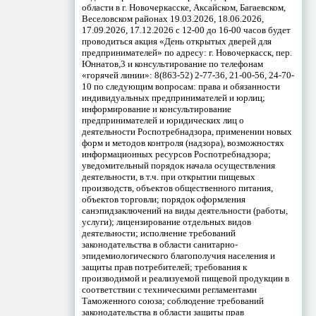
области в г. Новочеркасске, Аксайском, Багаевском,
Веселовском районах 19.03.2026, 18.06.2026,
17.09.2026, 17.12.2026 с 12-00 до 16-00 часов будет
проводиться акция «День открытых дверей для
предпринимателей» по адресу: г. Новочеркасск, пер.
Юннатов,3 и консультирование по телефонам
«горячей линии»: 8(863-52) 2-77-36, 21-00-56, 24-70-
10 по следующим вопросам: права и обязанности
индивидуальных предпринимателей и юрлиц;
информирование и консультирование
предпринимателей и юридических лиц о
деятельности Роспотребнадзора, применении новых
форм и методов контроля (надзора), возможностях
информационных ресурсов Роспотребнадзора;
уведомительный порядок начала осуществления
деятельности, в т.ч. при открытии пищевых
производств, объектов общественного питания,
объектов торговли; порядок оформления
санэпидзаключений на виды деятельности (работы,
услуги); лицензирование отдельных видов
деятельности; исполнение требований
законодательства в области санитарно-
эпидемиологического благополучия населения и
защиты прав потребителей; требования к
производимой и реализуемой пищевой продукции в
соответствии с техническими регламентами
Таможенного союза; соблюдение требований
законодательства в области защиты прав