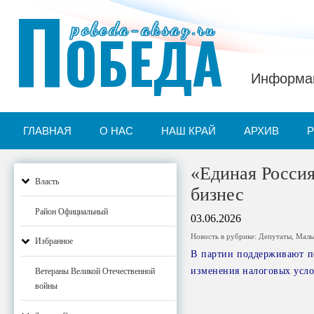
П
pobeda-aksay.ru
ОБЕДА
Информац
ГЛАВНАЯ
О НАС
НАШ КРАЙ
АРХИВ
«Единая Россия
Власть
бизнес
Район Официальный
03.06.2026
Новость в рубрике:
Депутаты
,
Малы
Избранное
В партии поддерживают п
изменения налоговых усл
Ветераны Великой Отечественной
войны