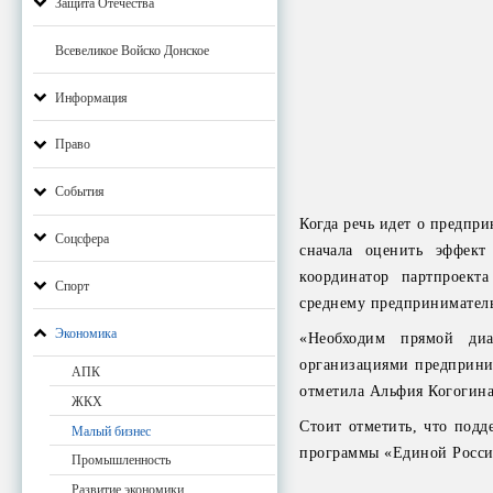
Защита Отечества
Всевеликое Войско Донское
Информация
Право
События
Когда речь идет о предпр
Соцсфера
сначала оценить эффек
координатор партпроект
Спорт
среднему предпринимател
Экономика
«Необходим прямой ди
организациями предприним
АПК
отметила Альфия Когогин
ЖКХ
Стоит отметить, что подд
Малый бизнес
программы «Единой Росси
Промышленность
Развитие экономики