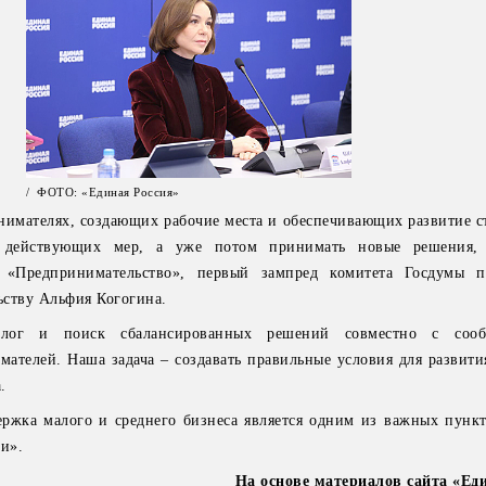
/ ФОТО: «Единая Россия»
инимателях, создающих рабочие места и обеспечивающих развитие с
т действующих мер, а уже потом принимать новые решения, 
а «Предпринимательство», первый зампред комитета Госдумы 
ьству Альфия Когогина.
алог и поиск сбалансированных решений совместно с соо
ателей. Наша задача – создавать правильные условия для развития
а.
ержка малого и среднего бизнеса является одним из важных пунк
и».
На основе материалов сайта «Ед