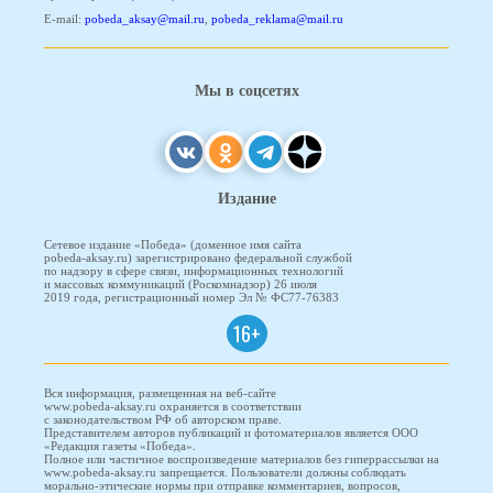
E-mail:
pobeda_aksay@mail.ru
,
pobeda_reklama@mail.ru
Мы в соцсетях
Издание
Сетевое издание «Победа» (доменное имя сайта
pobeda-aksay.ru) зарегистрировано федеральной службой
по надзору в сфере связи, информационных технологий
и массовых коммуникаций (Роскомнадзор) 26 июля
2019 года, регистрационный номер Эл № ФС77-76383
16+
Вся информация, размещенная на веб-сайте
www.pobeda-aksay.ru охраняется в соответствии
с законодательством РФ об авторском праве.
Представителем авторов публикаций и фотоматериалов является ООО
«Редакция газеты «Победа».
Полное или частичное воспроизведение материалов без гиперрассылки на
www.pobeda-aksay.ru запрещается. Пользователи должны соблюдать
морально-этические нормы при отправке комментариев, вопросов,