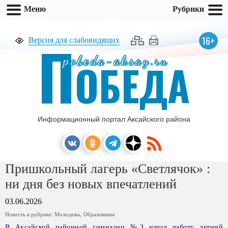
Меню
Рубрики
П
16+
Версия для слабовидящих
pobeda-aksay.ru
ОБЕДА
Информационный портал Аксайского района
Пришкольный лагерь «Светлячок» :
ни дня без новых впечатлений
03.06.2026
Новость в рубрике:
Молодежь
,
Образование
В Аксайской районной гимназии №3 начал работу летний