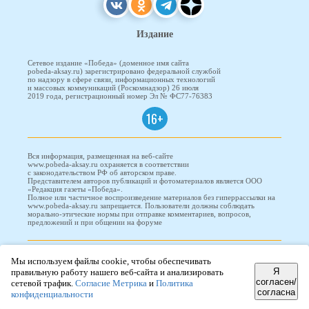
Издание
Сетевое издание «Победа» (доменное имя сайта
pobeda-aksay.ru) зарегистрировано федеральной службой
по надзору в сфере связи, информационных технологий
и массовых коммуникаций (Роскомнадзор) 26 июля
2019 года, регистрационный номер Эл № ФС77-76383
16+
Вся информация, размещенная на веб-сайте
www.pobeda-aksay.ru охраняется в соответствии
с законодательством РФ об авторском праве.
Представителем авторов публикаций и фотоматериалов является ООО
«Редакция газеты «Победа».
Полное или частичное воспроизведение материалов без гиперрассылки на
www.pobeda-aksay.ru запрещается. Пользователи должны соблюдать
морально-этические нормы при отправке комментариев, вопросов,
предложений и при общении на форуме
ПОБЕДА © 2010-2026
Мы используем файлы cookie, чтобы обеспечивать
Я
правильную работу нашего веб-сайта и анализировать
согласен/
сетевой трафик.
Согласие Метрика
и
Политика
согласна
конфиденциальности
Редизайн и доработка сайта -
ООО "Проводник"