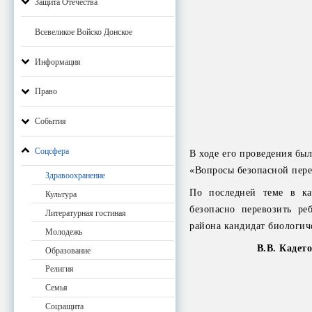
Защита Отечества
Всевеликое Войско Донское
Информация
Право
События
Соцсфера
В ходе его проведения был
«Вопросы безопасной пере
Здравоохранение
По последней теме в ка
Культура
безопасно перевозить ре
Литературная гостиная
района кандидат биологич
Молодежь
В.В. Кадет
Образование
Религия
Семья
Соцзащита