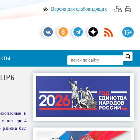
Версия для слабовидящих
16+
АКТЫ
 ЦРБ
езопасные и
 в четверг 4
о района был