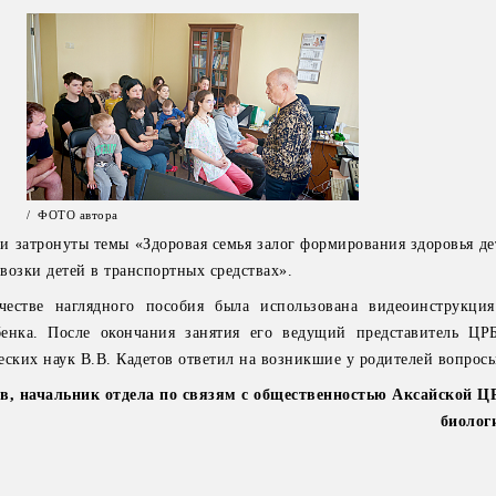
/ ФОТО автора
и затронуты темы «Здоровая семья залог формирования здоровья де
возки детей в транспортных средствах».
честве наглядного пособия была использована видеоинструкци
бенка. После окончания занятия его ведущий представитель ЦР
еских наук В.В. Кадетов ответил на возникшие у родителей вопрос
ов, начальник отдела по связям с общественностью Аксайской Ц
биолог