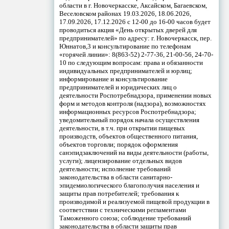
области в г. Новочеркасске, Аксайском, Багаевском,
Веселовском районах 19.03.2026, 18.06.2026,
17.09.2026, 17.12.2026 с 12-00 до 16-00 часов будет
проводиться акция «День открытых дверей для
предпринимателей» по адресу: г. Новочеркасск, пер.
Юннатов,3 и консультирование по телефонам
«горячей линии»: 8(863-52) 2-77-36, 21-00-56, 24-70-
10 по следующим вопросам: права и обязанности
индивидуальных предпринимателей и юрлиц;
информирование и консультирование
предпринимателей и юридических лиц о
деятельности Роспотребнадзора, применении новых
форм и методов контроля (надзора), возможностях
информационных ресурсов Роспотребнадзора;
уведомительный порядок начала осуществления
деятельности, в т.ч. при открытии пищевых
производств, объектов общественного питания,
объектов торговли; порядок оформления
санэпидзаключений на виды деятельности (работы,
услуги); лицензирование отдельных видов
деятельности; исполнение требований
законодательства в области санитарно-
эпидемиологического благополучия населения и
защиты прав потребителей; требования к
производимой и реализуемой пищевой продукции в
соответствии с техническими регламентами
Таможенного союза; соблюдение требований
законодательства в области защиты прав