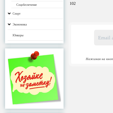
102
Соцобеспечение
Спорт
Экономика
Email
Юнкоры
адрес
*
Нажимая на кноп