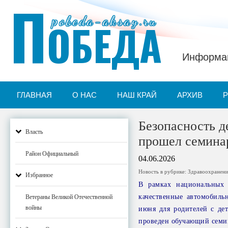
П
pobeda-aksay.ru
ОБЕДА
Информац
ГЛАВНАЯ
О НАС
НАШ КРАЙ
АРХИВ
Безопасность д
Власть
прошел семина
Район Официальный
04.06.2026
Новость в рубрике:
Здравоохранен
Избранное
В рамках национальных 
качественные автомобильн
Ветераны Великой Отечественной
войны
июня для родителей с де
проведен обучающий семи