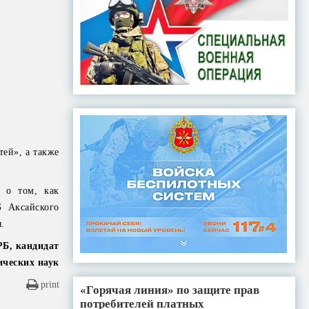
тей», а также
я о том, как
Б Аксайского
ы.
РБ, кандидат
ических наук
print
«Горячая линия» по защите прав
потребителей платных