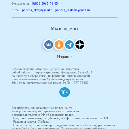
бухгалтерия –
8(863-50) 5-74-85
E-mail:
pobeda_aksay@mail.ru
,
pobeda_reklama@mail.ru
Мы в соцсетях
Издание
Сетевое издание «Победа» (доменное имя сайта
pobeda-aksay.ru) зарегистрировано федеральной службой
по надзору в сфере связи, информационных технологий
и массовых коммуникаций (Роскомнадзор) 26 июля
2019 года, регистрационный номер Эл № ФС77-76383
16+
Вся информация, размещенная на веб-сайте
www.pobeda-aksay.ru охраняется в соответствии
с законодательством РФ об авторском праве.
Представителем авторов публикаций и фотоматериалов является ООО
«Редакция газеты «Победа».
Полное или частичное воспроизведение материалов без гиперрассылки на
www.pobeda-aksay.ru запрещается. Пользователи должны соблюдать