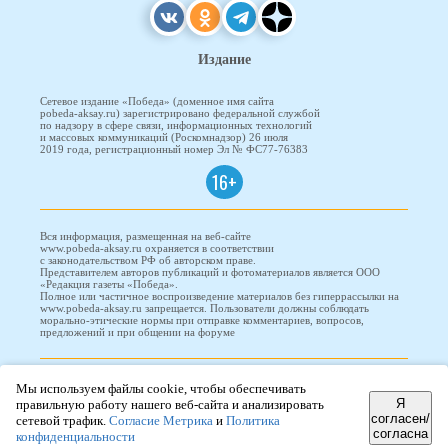
Издание
Сетевое издание «Победа» (доменное имя сайта
pobeda-aksay.ru) зарегистрировано федеральной службой
по надзору в сфере связи, информационных технологий
и массовых коммуникаций (Роскомнадзор) 26 июля
2019 года, регистрационный номер Эл № ФС77-76383
16+
Вся информация, размещенная на веб-сайте
www.pobeda-aksay.ru охраняется в соответствии
с законодательством РФ об авторском праве.
Представителем авторов публикаций и фотоматериалов является ООО
«Редакция газеты «Победа».
Полное или частичное воспроизведение материалов без гиперрассылки на
www.pobeda-aksay.ru запрещается. Пользователи должны соблюдать
морально-этические нормы при отправке комментариев, вопросов,
предложений и при общении на форуме
ПОБЕДА © 2010-2026
Мы используем файлы cookie, чтобы обеспечивать
Я
правильную работу нашего веб-сайта и анализировать
согласен/
сетевой трафик.
Согласие Метрика
и
Политика
согласна
конфиденциальности
Редизайн и доработка сайта -
ООО "Проводник"