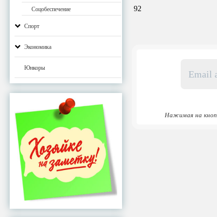
92
Соцобеспечение
Спорт
Экономика
Email
Юнкоры
адрес
*
Нажимая на кноп