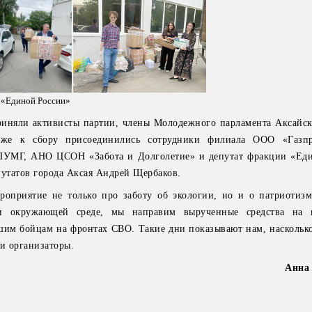
 «Единой России»
риняли активисты партии, члены Молодежного парламента Аксайск
кже к сбору присоединились сотрудники филиала ООО «Газпр
ПУМГ, АНО ЦСОН «Забота и Долголетие» и депутат фракции «Еди
путатов города Аксая Андрей Щербаков.
ероприятие не только про заботу об экологии, но и о патриотиз
 окружающей среде, мы направим вырученные средства на и
им бойцам на фронтах СВО. Такие дни показывают нам, наскольк
ли организаторы.
Анна