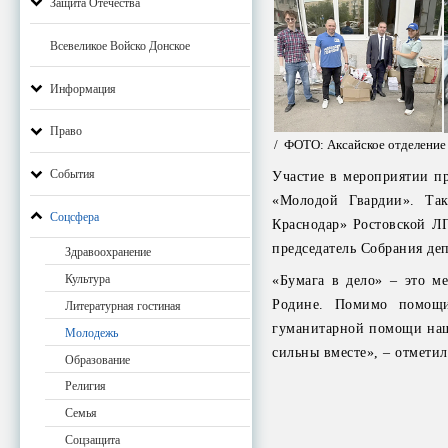
Защита Отечества
Всевеликое Войско Донское
Информация
Право
/ ФОТО: Аксайское отделение
События
Участие в мероприятии п
«Молодой Гвардии». Та
Соцсфера
Краснодар» Ростовской Л
председатель Собрания де
Здравоохранение
Культура
«Бумага в дело» – это м
Родине. Помимо помощи
Литературная гостиная
гуманитарной помощи наш
Молодежь
сильны вместе», – отмети
Образование
Религия
Семья
Соцзащита