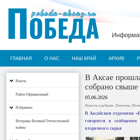
П
pobeda-aksay.ru
ОБЕДА
Информац
ГЛАВНАЯ
О НАС
НАШ КРАЙ
АРХИВ
В Аксае прошла
Власть
собрано свыше 
Район Официальный
05.06.2026
Новость в рубрике:
Депутаты
,
Моло
Избранное
В Аксайском отделении «Е
говорится в сообщении 
Ветераны Великой Отечественной
войны
вторичного сырья.