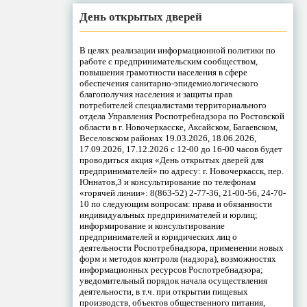
День открытых дверей
В целях реализации информационной политики по
работе с предпринимательским сообществом,
повышения грамотности населения в сфере
обеспечения санитарно-эпидемиологического
благополучия населения и защиты прав
потребителей специалистами территориального
отдела Управления Роспотребнадзора по Ростовской
области в г. Новочеркасске, Аксайском, Багаевском,
Веселовском районах 19.03.2026, 18.06.2026,
17.09.2026, 17.12.2026 с 12-00 до 16-00 часов будет
проводиться акция «День открытых дверей для
предпринимателей» по адресу: г. Новочеркасск, пер.
Юннатов,3 и консультирование по телефонам
«горячей линии»: 8(863-52) 2-77-36, 21-00-56, 24-70-
10 по следующим вопросам: права и обязанности
индивидуальных предпринимателей и юрлиц;
информирование и консультирование
предпринимателей и юридических лиц о
деятельности Роспотребнадзора, применении новых
форм и методов контроля (надзора), возможностях
информационных ресурсов Роспотребнадзора;
уведомительный порядок начала осуществления
деятельности, в т.ч. при открытии пищевых
производств, объектов общественного питания,