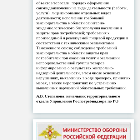
объектов торговли; порядок оформления
санэпидзаключений на виды деятельности (работы,
услуги); лицензирование отдельных видов
деятельности; исполнение требований
законодательства в области санитарно-
эпидемиологического благополучия населения и
защиты прав потребителей; требования к
производимой и реализуемой пищевой продукции в
соответствии с техническими регламентами
Таможенного союза; соблюдение требований
законодательства в области защиты прав
потребителей при оказании услуг и реализации
непродовольственной группы товаров;
информирование о результатах контрольно-
надзорной деятельности, в том числе основных
нарушениях, выявленных в ходе проверок, принятых
мерах, а также мероприятиях по устранению
выявленных нарушений обязательных требований.
А.В. Степанова, начальник территориального
отдела Управления Роспотребнадзора по РО