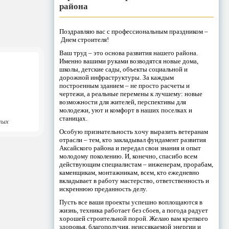
района
Поздравляю вас с профессиональным праздником –
Днем строителя!
Ваш труд – это основа развития нашего района.
Именно вашими руками возводятся новые дома,
школы, детские сады, объекты социальной и
дорожной инфраструктуры. За каждым
построенным зданием – не просто расчеты и
чертежи, а реальные перемены к лучшему: новые
возможности для жителей, перспективы для
молодежи, уют и комфорт в наших поселках и
станицах.
ных
Особую признательность хочу выразить ветеранам
отрасли – тем, кто закладывал фундамент развития
Аксайского района и передал свои знания и опыт
молодому поколению. И, конечно, спасибо всем
действующим специалистам – инженерам, прорабам,
каменщикам, монтажникам, всем, кто ежедневно
вкладывает в работу мастерство, ответственность и
искреннюю преданность делу.
Пусть все ваши проекты успешно воплощаются в
жизнь, техника работает без сбоев, а погода радует
хорошей строительной порой. Желаю вам крепкого
здоровья, благополучия, неиссякаемой энергии и