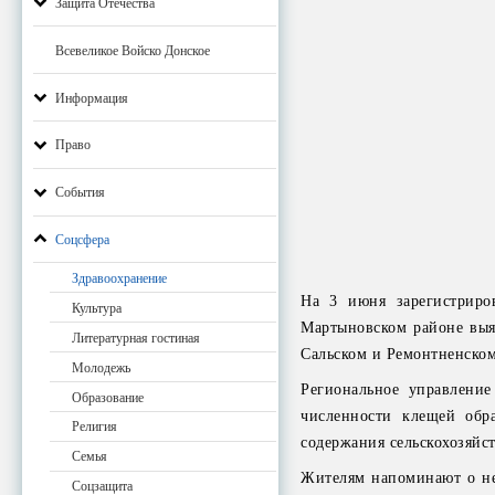
Защита Отечества
Всевеликое Войско Донское
Информация
Право
События
Соцсфера
Здравоохранение
На 3 июня зарегистриро
Культура
Мартыновском районе выя
Литературная гостиная
Сальском и Ремонтненском
Молодежь
Региональное управление
Образование
численности клещей обр
Религия
содержания сельскохозяйс
Семья
Жителям напоминают о не
Соцзащита