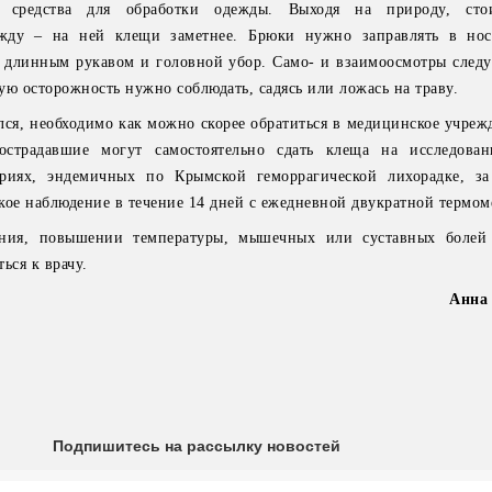
ые средства для обработки одежды. Выходя на природу, сто
жду – на ней клещи заметнее. Брюки нужно заправлять в носк
 длинным рукавом и головной убор. Само- и взаимоосмотры следу
ую осторожность нужно соблюдать, садясь или ложась на траву.
лся, необходимо как можно скорее обратиться в медицинское учреж
Пострадавшие могут самостоятельно сдать клеща на исследова
ориях, эндемичных по Крымской геморрагической лихорадке, з
кое наблюдение в течение 14 дней с ежедневной двукратной термом
ния, повышении температуры, мышечных или суставных болей 
ься к врачу.
Анна
Подпишитесь на рассылку новостей