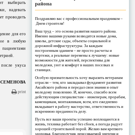
ит выбирать
района
и, надевать
ет проводить
Поздравляю вас с профессиональным праздником –
Днем строителя!
Ваш труд – это основа развития нашего района.
дение для его
Именно вашими руками возводятся новые дома,
школы, детские сады, объекты социальной и
ние в любую
дорожной инфраструктуры. За каждым
а пациентами
построенным зданием – не просто расчеты и
чертежи, а реальные перемены к лучшему: новые
етрией.
возможности для жителей, перспективы для
молодежи, уют и комфорт в наших поселках и
после укуса
станицах.
Особую признательность хочу выразить ветеранам
 СЕМЕНОВА
отрасли – тем, кто закладывал фундамент развития
Аксайского района и передал свои знания и опыт
print
молодому поколению. И, конечно, спасибо всем
действующим специалистам – инженерам, прорабам,
каменщикам, монтажникам, всем, кто ежедневно
вкладывает в работу мастерство, ответственность и
искреннюю преданность делу.
Пусть все ваши проекты успешно воплощаются в
жизнь, техника работает без сбоев, а погода радует
хорошей строительной порой. Желаю вам крепкого
здоровья, благополучия, неиссякаемой энергии и