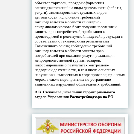
объектов торговли; порядок оформления
санэпидзаключений на виды деятельности (работы,
услуги); лицензирование отдельных видов
деятельности; исполнение требований
законодательства в области санитарно-
эпидемиологического благополучия населения и
защиты прав потребителей; требования к
производимой и реализуемой пищевой продукции в
соответствии с техническими регламентами
Таможенного союза; соблюдение требований
законодательства в области защиты прав
потребителей при оказании услуг и реализации
непродовольственной группы товаров;
информирование о результатах контрольно-
надзорной деятельности, в том числе основных
нарушениях, выявленных в ходе проверок, принятых
мерах, а также мероприятиях по устранению
выявленных нарушений обязательных требований.
А.В. Степанова, начальник территориального
отдела Управления Роспотребнадзора по РО