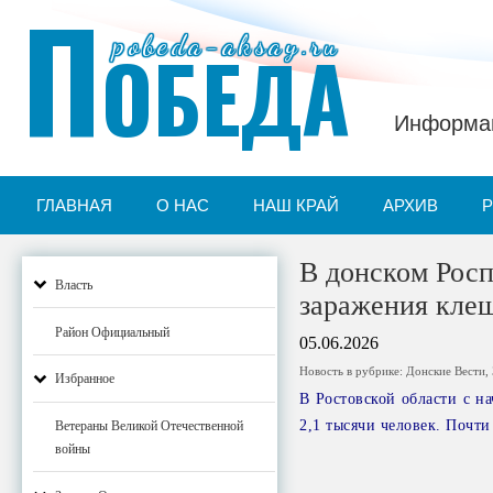
П
pobeda-aksay.ru
ОБЕДА
Информац
ГЛАВНАЯ
О НАС
НАШ КРАЙ
АРХИВ
В донском Росп
Власть
заражения кле
Район Официальный
05.06.2026
Новость в рубрике:
Донские Вести
,
Избранное
В Ростовской области с н
2,1 тысячи человек. Почти
Ветераны Великой Отечественной
войны