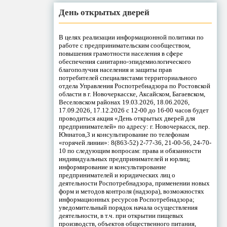
День открытых дверей
В целях реализации информационной политики по
работе с предпринимательским сообществом,
повышения грамотности населения в сфере
обеспечения санитарно-эпидемиологического
благополучия населения и защиты прав
потребителей специалистами территориального
отдела Управления Роспотребнадзора по Ростовской
области в г. Новочеркасске, Аксайском, Багаевском,
Веселовском районах 19.03.2026, 18.06.2026,
17.09.2026, 17.12.2026 с 12-00 до 16-00 часов будет
проводиться акция «День открытых дверей для
предпринимателей» по адресу: г. Новочеркасск, пер.
Юннатов,3 и консультирование по телефонам
«горячей линии»: 8(863-52) 2-77-36, 21-00-56, 24-70-
10 по следующим вопросам: права и обязанности
индивидуальных предпринимателей и юрлиц;
информирование и консультирование
предпринимателей и юридических лиц о
деятельности Роспотребнадзора, применении новых
форм и методов контроля (надзора), возможностях
информационных ресурсов Роспотребнадзора;
уведомительный порядок начала осуществления
деятельности, в т.ч. при открытии пищевых
производств, объектов общественного питания,