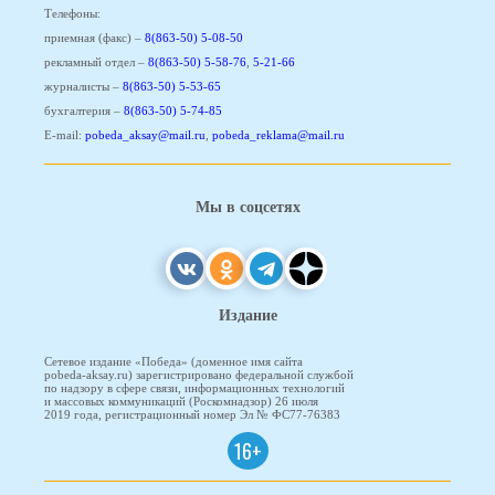
Телефоны:
приемная (факс) –
8(863-50) 5-08-50
рекламный отдел –
8(863-50) 5-58-76
,
5-21-66
журналисты –
8(863-50) 5-53-65
бухгалтерия –
8(863-50) 5-74-85
E-mail:
pobeda_aksay@mail.ru
,
pobeda_reklama@mail.ru
Мы в соцсетях
Издание
Сетевое издание «Победа» (доменное имя сайта
pobeda-aksay.ru) зарегистрировано федеральной службой
по надзору в сфере связи, информационных технологий
и массовых коммуникаций (Роскомнадзор) 26 июля
2019 года, регистрационный номер Эл № ФС77-76383
16+