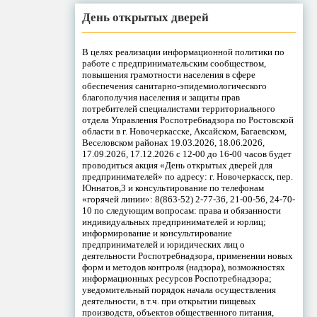
День открытых дверей
В целях реализации информационной политики по
работе с предпринимательским сообществом,
повышения грамотности населения в сфере
обеспечения санитарно-эпидемиологического
благополучия населения и защиты прав
потребителей специалистами территориального
отдела Управления Роспотребнадзора по Ростовской
области в г. Новочеркасске, Аксайском, Багаевском,
Веселовском районах 19.03.2026, 18.06.2026,
17.09.2026, 17.12.2026 с 12-00 до 16-00 часов будет
проводиться акция «День открытых дверей для
предпринимателей» по адресу: г. Новочеркасск, пер.
Юннатов,3 и консультирование по телефонам
«горячей линии»: 8(863-52) 2-77-36, 21-00-56, 24-70-
10 по следующим вопросам: права и обязанности
индивидуальных предпринимателей и юрлиц;
информирование и консультирование
предпринимателей и юридических лиц о
деятельности Роспотребнадзора, применении новых
форм и методов контроля (надзора), возможностях
информационных ресурсов Роспотребнадзора;
уведомительный порядок начала осуществления
деятельности, в т.ч. при открытии пищевых
производств, объектов общественного питания,