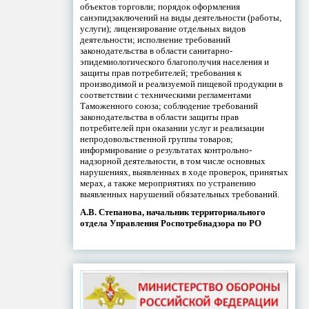
объектов торговли; порядок оформления
санэпидзаключений на виды деятельности (работы,
услуги); лицензирование отдельных видов
деятельности; исполнение требований
законодательства в области санитарно-
эпидемиологического благополучия населения и
защиты прав потребителей; требования к
производимой и реализуемой пищевой продукции в
соответствии с техническими регламентами
Таможенного союза; соблюдение требований
законодательства в области защиты прав
потребителей при оказании услуг и реализации
непродовольственной группы товаров;
информирование о результатах контрольно-
надзорной деятельности, в том числе основных
нарушениях, выявленных в ходе проверок, принятых
мерах, а также мероприятиях по устранению
выявленных нарушений обязательных требований.
А.В. Степанова, начальник территориального
отдела Управления Роспотребнадзора по РО