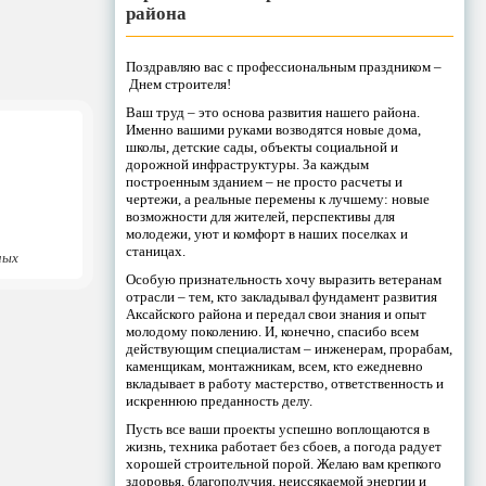
района
Поздравляю вас с профессиональным праздником –
Днем строителя!
Ваш труд – это основа развития нашего района.
Именно вашими руками возводятся новые дома,
школы, детские сады, объекты социальной и
дорожной инфраструктуры. За каждым
построенным зданием – не просто расчеты и
чертежи, а реальные перемены к лучшему: новые
возможности для жителей, перспективы для
молодежи, уют и комфорт в наших поселках и
станицах.
ных
Особую признательность хочу выразить ветеранам
отрасли – тем, кто закладывал фундамент развития
Аксайского района и передал свои знания и опыт
молодому поколению. И, конечно, спасибо всем
действующим специалистам – инженерам, прорабам,
каменщикам, монтажникам, всем, кто ежедневно
вкладывает в работу мастерство, ответственность и
искреннюю преданность делу.
Пусть все ваши проекты успешно воплощаются в
жизнь, техника работает без сбоев, а погода радует
хорошей строительной порой. Желаю вам крепкого
здоровья, благополучия, неиссякаемой энергии и