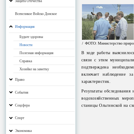
Защита Отечества
Всевеликое Войско Донское
Информация
Будьте здоровы
/ ФОТО: Министерство приро
Новости
В ходе работы выяснилос
Полезная информация
связи с этим муниципали
Справка
подтверждена необходим
Хозяйке на заметку
включает наблюдение з
Право
характеристик.
Результаты обследования
События
водохозяйственных меро
Соцсфера
станицы Ольгинской на сх
Спорт
Экономика