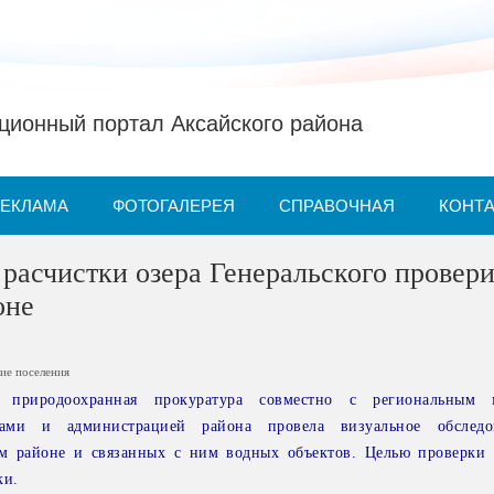
ионный портал Аксайского района
РЕКЛАМА
ФОТОГАЛЕРЕЯ
СПРАВОЧНАЯ
КОНТ
расчистки озера Генеральского провери
оне
ие поселения
я природоохранная прокуратура совместно с региональным 
ами и администрацией района провела визуальное обследо
ом районе и связанных с ним водных объектов. Целью проверки 
ки.