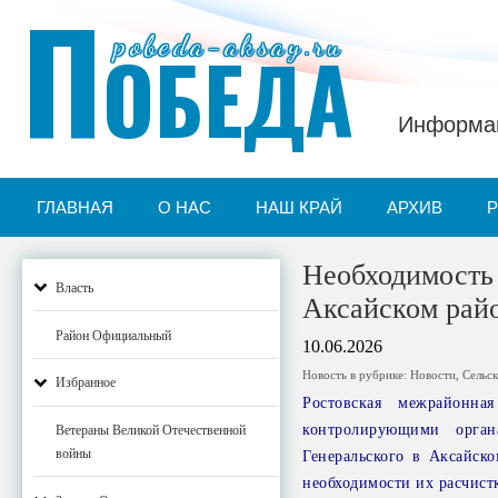
П
pobeda-aksay.ru
ОБЕДА
Информац
ГЛАВНАЯ
О НАС
НАШ КРАЙ
АРХИВ
Необходимость 
Власть
Аксайском рай
Район Официальный
10.06.2026
Новость в рубрике:
Новости
,
Сельск
Избранное
Ростовская межрайонна
контролирующими орган
Ветераны Великой Отечественной
войны
Генеральского в Аксайск
необходимости их расчист