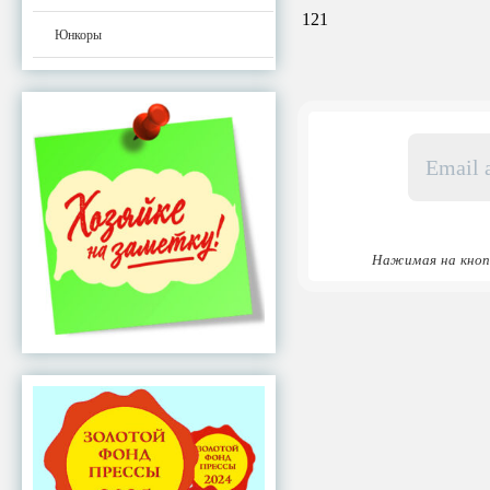
121
Юнкоры
Email
адрес
*
Нажимая на кноп