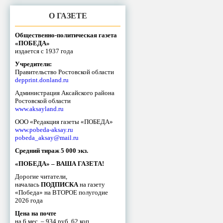
О ГАЗЕТЕ
Общественно-политическая газета
«ПОБЕДА»
издается с 1937 года
Учредители:
Правительство Ростовской области
depprint.donland.ru
Администрация Аксайского района
Ростовской области
www.aksayland.ru
ООО «Редакция газеты «ПОБЕДА»
www.pobeda-aksay.ru
pobeda_aksay@mail.ru
Средний тираж 5 000 экз.
«ПОБЕДА» – ВАША ГАЗЕТА!
Дорогие читатели,
началась
ПОДПИСКА
на газету
«Победа» на ВТОРОЕ полугодие
2026 года
Цена на почте
на 6 мес. – 934 руб. 62 коп.