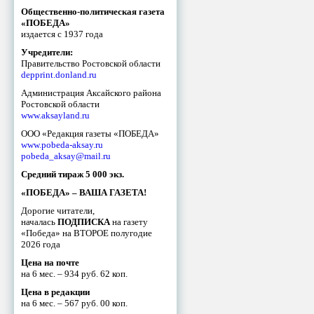
Общественно-политическая газета
«ПОБЕДА»
издается с 1937 года
Учредители:
Правительство Ростовской области
depprint.donland.ru
Администрация Аксайского района
Ростовской области
www.aksayland.ru
ООО «Редакция газеты «ПОБЕДА»
www.pobeda-aksay.ru
pobeda_aksay@mail.ru
Средний тираж 5 000 экз.
«ПОБЕДА» – ВАША ГАЗЕТА!
Дорогие читатели,
началась
ПОДПИСКА
на газету
«Победа» на ВТОРОЕ полугодие
2026 года
Цена на почте
на 6 мес. – 934 руб. 62 коп.
Цена в редакции
на 6 мес. – 567 руб. 00 коп.