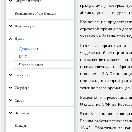
Защита Отечества
гражданам, у которых тр
абилитации. На меру соцп
Всевеликое Войско Донское
Компенсация предоставля
Информация
страховой премии по дого
указано не больше трех во
Право
Если все организации, о
Дорога и мы
Федеральный реестр инва
МЧС
назначит беззаявительно.
Человек и закон
портал госуслуг и обрати
полисом ОСАГО и индив
События
инвалида, в которой указ
Соцсфера
течение всего времени дей
Решение о предоставлен
Спорт
Отделение СФР по Ростовс
Экономика
Если у вас остались вопро
Режим работы регионально
Юнкоры
16-45. Обратиться за ко