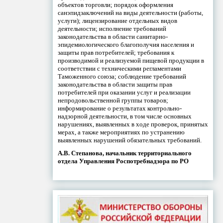
объектов торговли; порядок оформления
санэпидзаключений на виды деятельности (работы,
услуги); лицензирование отдельных видов
деятельности; исполнение требований
законодательства в области санитарно-
эпидемиологического благополучия населения и
защиты прав потребителей; требования к
производимой и реализуемой пищевой продукции в
соответствии с техническими регламентами
Таможенного союза; соблюдение требований
законодательства в области защиты прав
потребителей при оказании услуг и реализации
непродовольственной группы товаров;
информирование о результатах контрольно-
надзорной деятельности, в том числе основных
нарушениях, выявленных в ходе проверок, принятых
мерах, а также мероприятиях по устранению
выявленных нарушений обязательных требований.
А.В. Степанова, начальник территориального
отдела Управления Роспотребнадзора по РО