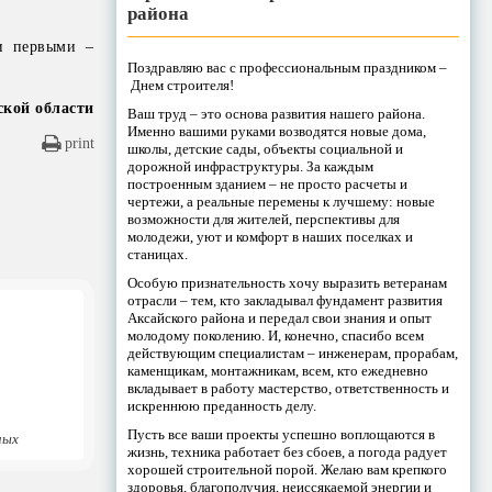
района
и первыми –
Поздравляю вас с профессиональным праздником –
Днем строителя!
ской области
Ваш труд – это основа развития нашего района.
Именно вашими руками возводятся новые дома,
print
школы, детские сады, объекты социальной и
дорожной инфраструктуры. За каждым
построенным зданием – не просто расчеты и
чертежи, а реальные перемены к лучшему: новые
возможности для жителей, перспективы для
молодежи, уют и комфорт в наших поселках и
станицах.
Особую признательность хочу выразить ветеранам
отрасли – тем, кто закладывал фундамент развития
Аксайского района и передал свои знания и опыт
молодому поколению. И, конечно, спасибо всем
действующим специалистам – инженерам, прорабам,
каменщикам, монтажникам, всем, кто ежедневно
вкладывает в работу мастерство, ответственность и
искреннюю преданность делу.
Пусть все ваши проекты успешно воплощаются в
ных
жизнь, техника работает без сбоев, а погода радует
хорошей строительной порой. Желаю вам крепкого
здоровья, благополучия, неиссякаемой энергии и