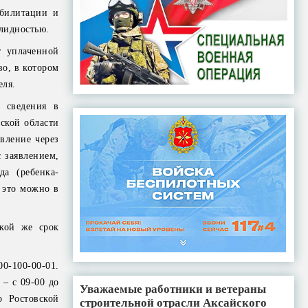
абилитации и
лидностью.
т уплаченной
во, в котором
еля.
е сведения в
ской области
вление через
 заявлением,
а (ребенка-
 это можно в
кой же срок
00-100-00-01.
 – с 09-00 до
Уважаемые работники и ветераны
о Ростовской
строительной отрасли Аксайского