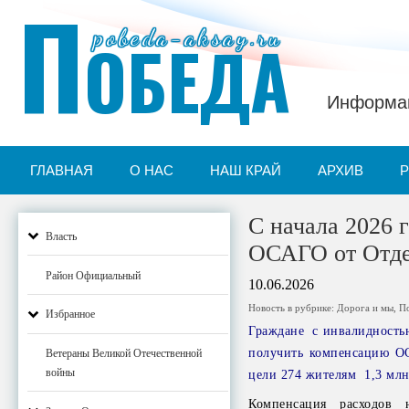
П
pobeda-aksay.ru
ОБЕДА
Информац
ГЛАВНАЯ
О НАС
НАШ КРАЙ
АРХИВ
С начала 2026 
Власть
ОСАГО от Отде
Район Официальный
10.06.2026
Новость в рубрике:
Дорога и мы
,
П
Избранное
Граждане с инвалидностью
получить компенсацию ОС
Ветераны Великой Отечественной
войны
цели 274 жителям 1,3 млн
Компенсация расходов н