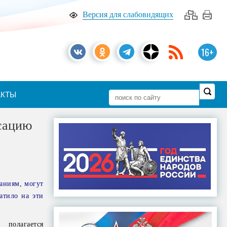
Версия для слабовидящих
16+
АКТЫ
нсацию
аниям, могут
атило на эти
 полагается