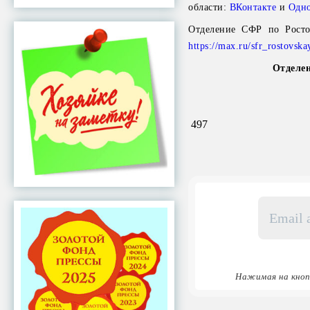
области:
ВКонтакте
и
Одно
Отделение СФР по Росто
https://max.ru/sfr_rostovska
Отделен
497
Email
адрес
*
Нажимая на кноп