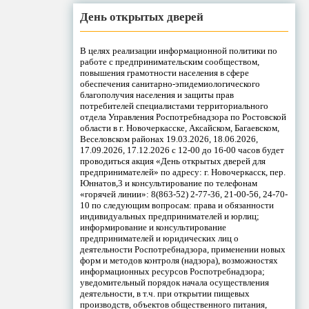
День открытых дверей
В целях реализации информационной политики по
работе с предпринимательским сообществом,
повышения грамотности населения в сфере
обеспечения санитарно-эпидемиологического
благополучия населения и защиты прав
потребителей специалистами территориального
отдела Управления Роспотребнадзора по Ростовской
области в г. Новочеркасске, Аксайском, Багаевском,
Веселовском районах 19.03.2026, 18.06.2026,
17.09.2026, 17.12.2026 с 12-00 до 16-00 часов будет
проводиться акция «День открытых дверей для
предпринимателей» по адресу: г. Новочеркасск, пер.
Юннатов,3 и консультирование по телефонам
«горячей линии»: 8(863-52) 2-77-36, 21-00-56, 24-70-
10 по следующим вопросам: права и обязанности
индивидуальных предпринимателей и юрлиц;
информирование и консультирование
предпринимателей и юридических лиц о
деятельности Роспотребнадзора, применении новых
форм и методов контроля (надзора), возможностях
информационных ресурсов Роспотребнадзора;
уведомительный порядок начала осуществления
деятельности, в т.ч. при открытии пищевых
производств, объектов общественного питания,