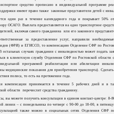
анспортное средство прописано в индивидуальной программе ре
оддержки имеют право также законные представители детей с инва
ется один раз в течение календарного года и покрывает 50% о
вору ОСАГО. Выплата предоставляется на одно транспортное средст
дителей, включая самого гражданина или его законного представит
тветственные за предоставление услуг, направили необходимы
лидов (ФРИ) и ЕГИССО, то компенсацию Отделение СФР по Ростов
 В остальных случаях гражданин с инвалидностью может подать зая
ться в клиентскую службу Отделения СФР по Ростовской области с
идуальной программой реабилитации или абилитации инвалид
аны медицинские показания для приобретения транспорта). Сделать
ствия полиса, то есть на протяжении года.
ии компенсации принимается в течение 5 рабочих дней и в та
кой области перечислит средства гражданину.
сы, вы можете получить консультации в едином контакт-центре: 8-8
й линии – с понедельника по четверг с 90-00 до 18-00, в пятницу
нсультацией также можно в социальных сетях Отделения СФР п