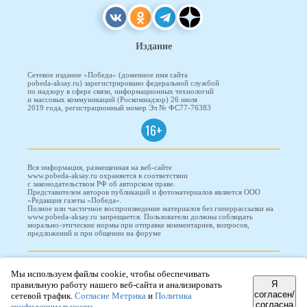
Издание
Сетевое издание «Победа» (доменное имя сайта
pobeda-aksay.ru) зарегистрировано федеральной службой
по надзору в сфере связи, информационных технологий
и массовых коммуникаций (Роскомнадзор) 26 июля
2019 года, регистрационный номер Эл № ФС77-76383
16+
Вся информация, размещенная на веб-сайте
www.pobeda-aksay.ru охраняется в соответствии
с законодательством РФ об авторском праве.
Представителем авторов публикаций и фотоматериалов является ООО
«Редакция газеты «Победа».
Полное или частичное воспроизведение материалов без гиперрассылки на
www.pobeda-aksay.ru запрещается. Пользователи должны соблюдать
морально-этические нормы при отправке комментариев, вопросов,
предложений и при общении на форуме
ПОБЕДА © 2010-2026
Мы используем файлы cookie, чтобы обеспечивать
Я
правильную работу нашего веб-сайта и анализировать
согласен/
сетевой трафик.
Согласие Метрика
и
Политика
согласна
Редизайн и доработка сайта -
ООО "Проводник"
конфиденциальности