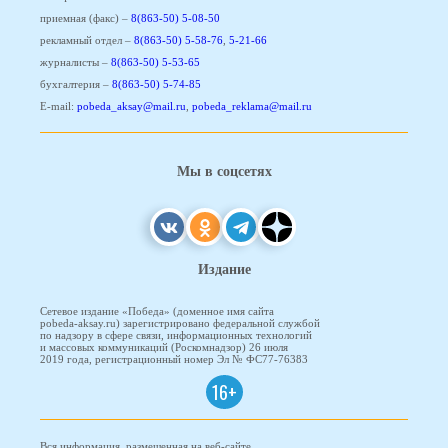
приемная (факс) –
8(863-50) 5-08-50
рекламный отдел –
8(863-50) 5-58-76
,
5-21-66
журналисты –
8(863-50) 5-53-65
бухгалтерия –
8(863-50) 5-74-85
E-mail:
pobeda_aksay@mail.ru
,
pobeda_reklama@mail.ru
Мы в соцсетях
Издание
Сетевое издание «Победа» (доменное имя сайта
pobeda-aksay.ru) зарегистрировано федеральной службой
по надзору в сфере связи, информационных технологий
и массовых коммуникаций (Роскомнадзор) 26 июля
2019 года, регистрационный номер Эл № ФС77-76383
16+
Вся информация, размещенная на веб-сайте