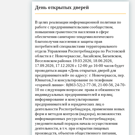
День открытых дверей
В целях реализации информационной политики по
работе с предпринимательским сообществом,
повышения грамотности населения в сфере
обеспечения санитарно-эпидемиологического
благополучия населения и защиты прав
потребителей специалистами территориального
отдела Управления Роспотребнадзора по Ростовской
области в г. Новочеркасске, Аксайском, Багаевском,
Веселовском районах 19.03.2026, 18.06.2026,
17.09.2026, 17.12.2026 с 12-00 до 16-00 часов будет
проводиться акция «День открытых дверей для
предпринимателей» по адресу: г. Новочеркасск, пер.
Юннатов,3 и консультирование по телефонам
«горячей линии»: 8(863-52) 2-77-36, 21-00-56, 24-70-
10 по следующим вопросам: права и обязанности
индивидуальных предпринимателей и юрлиц;
информирование и консультирование
предпринимателей и юридических лиц о
деятельности Роспотребнадзора, применении новых
форм и методов контроля (надзора), возможностях
информационных ресурсов Роспотребнадзора;
уведомительный порядок начала осуществления
деятельности, в т.ч. при открытии пищевых
производств, объектов общественного питания,