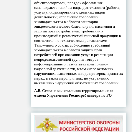
объектов торговли; порядок оформления
санэпидзаключений на виды деятельности (работы,
услуги); лицензирование отдельных видов
деятельности; исполнение требований
законодательства в области санитарно-
эпидемиологического благополучия населения и
защиты прав потребителей; требования к
производимой и реализуемой пищевой продукции в
соответствии с техническими регламентами
Таможенного союза; соблюдение требований
законодательства в области защиты прав
потребителей при оказании услуг и реализации
непродовольственной группы товаров;
информирование о результатах контрольно-
надзорной деятельности, в том числе основных
нарушениях, выявленных в ходе проверок, принятых
мерах, а также мероприятиях по устранению
выявленных нарушений обязательных требований.
А.В. Степанова, начальник территориального
отдела Управления Роспотребнадзора по РО