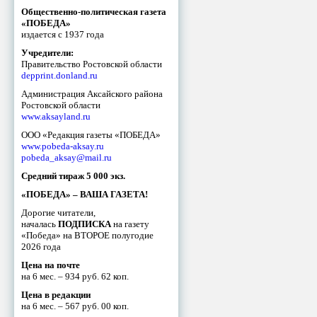
Общественно-политическая газета
«ПОБЕДА»
издается с 1937 года
Учредители:
Правительство Ростовской области
depprint.donland.ru
Администрация Аксайского района
Ростовской области
www.aksayland.ru
ООО «Редакция газеты «ПОБЕДА»
www.pobeda-aksay.ru
pobeda_aksay@mail.ru
Средний тираж 5 000 экз.
«ПОБЕДА» – ВАША ГАЗЕТА!
Дорогие читатели,
началась
ПОДПИСКА
на газету
«Победа» на ВТОРОЕ полугодие
2026 года
Цена на почте
на 6 мес. – 934 руб. 62 коп.
Цена в редакции
на 6 мес. – 567 руб. 00 коп.