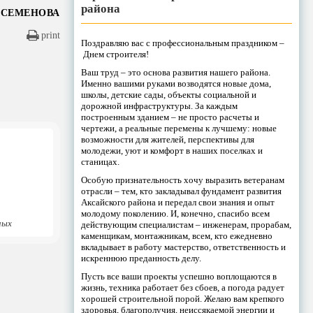
района
 СЕМЕНОВА
print
Поздравляю вас с профессиональным праздником –
Днем строителя!
Ваш труд – это основа развития нашего района.
Именно вашими руками возводятся новые дома,
школы, детские сады, объекты социальной и
дорожной инфраструктуры. За каждым
построенным зданием – не просто расчеты и
чертежи, а реальные перемены к лучшему: новые
возможности для жителей, перспективы для
молодежи, уют и комфорт в наших поселках и
станицах.
Особую признательность хочу выразить ветеранам
отрасли – тем, кто закладывал фундамент развития
Аксайского района и передал свои знания и опыт
молодому поколению. И, конечно, спасибо всем
ных
действующим специалистам – инженерам, прорабам,
каменщикам, монтажникам, всем, кто ежедневно
вкладывает в работу мастерство, ответственность и
искреннюю преданность делу.
Пусть все ваши проекты успешно воплощаются в
жизнь, техника работает без сбоев, а погода радует
хорошей строительной порой. Желаю вам крепкого
здоровья, благополучия, неиссякаемой энергии и