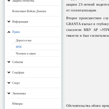
Защита Отечества
аварии 23-летний водител
от госпитализации.
Всевеликое Войско Донское
Второе происшествие сл
Информация
GRANTA въехал в глубокую
спасатели МБУ АР «УПЧС
Право
тяжести и был госпитализ
Дорога и мы
МЧС
Человек и закон
События
Соцсфера
Спорт
Экономика
Юнкоры
Обстоятельства обоих про