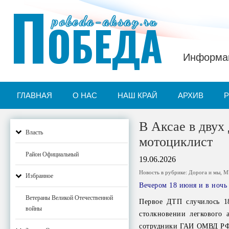
П
pobeda-aksay.ru
ОБЕДА
Информац
ГЛАВНАЯ
О НАС
НАШ КРАЙ
АРХИВ
В Аксае в двух
Власть
мотоциклист
Район Официальный
19.06.2026
Новость в рубрике:
Дорога и мы
,
М
Избранное
Вечером 18 июня и в ночь
Ветераны Великой Отечественной
Первое ДТП случилось 18
войны
столкновении легкового 
сотрудники ГАИ ОМВД РФ 