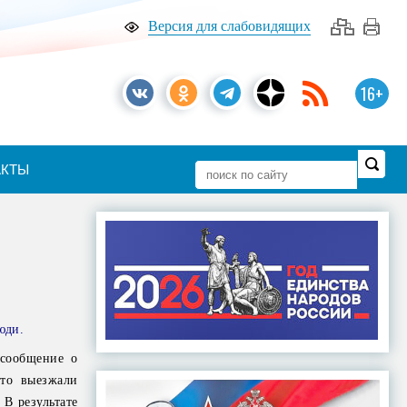
Версия для слабовидящих
16+
АКТЫ
и
юди.
 сообщение о
сто выезжали
В результате