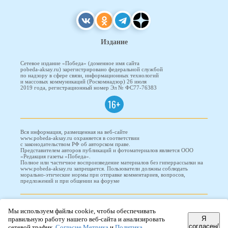
Издание
Сетевое издание «Победа» (доменное имя сайта
pobeda-aksay.ru) зарегистрировано федеральной службой
по надзору в сфере связи, информационных технологий
и массовых коммуникаций (Роскомнадзор) 26 июля
2019 года, регистрационный номер Эл № ФС77-76383
16+
Вся информация, размещенная на веб-сайте
www.pobeda-aksay.ru охраняется в соответствии
с законодательством РФ об авторском праве.
Представителем авторов публикаций и фотоматериалов является ООО
«Редакция газеты «Победа».
Полное или частичное воспроизведение материалов без гиперрассылки на
www.pobeda-aksay.ru запрещается. Пользователи должны соблюдать
морально-этические нормы при отправке комментариев, вопросов,
предложений и при общении на форуме
ПОБЕДА © 2010-2026
Мы используем файлы cookie, чтобы обеспечивать
Я
правильную работу нашего веб-сайта и анализировать
согласен/
сетевой трафик.
Согласие Метрика
и
Политика