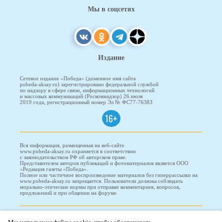
Мы в соцсетях
Издание
Сетевое издание «Победа» (доменное имя сайта
pobeda-aksay.ru) зарегистрировано федеральной службой
по надзору в сфере связи, информационных технологий
и массовых коммуникаций (Роскомнадзор) 26 июля
2019 года, регистрационный номер Эл № ФС77-76383
16+
Вся информация, размещенная на веб-сайте
www.pobeda-aksay.ru охраняется в соответствии
с законодательством РФ об авторском праве.
Представителем авторов публикаций и фотоматериалов является ООО
«Редакция газеты «Победа».
Полное или частичное воспроизведение материалов без гиперрассылки на
www.pobeda-aksay.ru запрещается. Пользователи должны соблюдать
морально-этические нормы при отправке комментариев, вопросов,
предложений и при общении на форуме
ПОБЕДА © 2010-2026