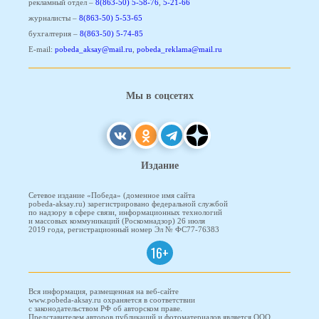
рекламный отдел –
8(863-50) 5-58-76
,
5-21-66
журналисты –
8(863-50) 5-53-65
бухгалтерия –
8(863-50) 5-74-85
E-mail:
pobeda_aksay@mail.ru
,
pobeda_reklama@mail.ru
Мы в соцсетях
Издание
Сетевое издание «Победа» (доменное имя сайта
pobeda-aksay.ru) зарегистрировано федеральной службой
по надзору в сфере связи, информационных технологий
и массовых коммуникаций (Роскомнадзор) 26 июля
2019 года, регистрационный номер Эл № ФС77-76383
16+
Вся информация, размещенная на веб-сайте
www.pobeda-aksay.ru охраняется в соответствии
с законодательством РФ об авторском праве.
Представителем авторов публикаций и фотоматериалов является ООО