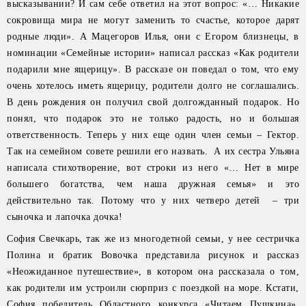
высказывании? И сам себе ответил на этот вопрос: «… Никакие
сокровища мира не могут заменить то счастье, которое дарят
родные люди». А Мацегоров Илья, они с Егором близнецы, в
номинации «Семейные истории» написал рассказ «Как родители
подарили мне ящерицу». В рассказе он поведал о том, что ему
очень хотелось иметь ящерицу, родители долго не соглашались.
В день рождения он получил свой долгожданный подарок. Но
понял, что подарок это не только радость, но и большая
ответственность. Теперь у них еще один член семьи – Гектор.
Так на семейном совете решили его назвать. А их сестра Ульяна
написала стихотворение, вот строки из него «… Нет в мире
большего богатства, чем наша дружная семья» и это
действительно так. Потому что у них четверо детей – три
сыночка и лапочка дочка!
София Свечкарь, так же из многодетной семьи, у нее сестричка
Полина и братик Вовочка представила рисунок и рассказ
«Неожиданное путешествие», в котором она рассказала о том,
как родители им устроили сюрприз с поездкой на море. Кстати,
София победитель Областного конкурса «Читаем Пушкина»,