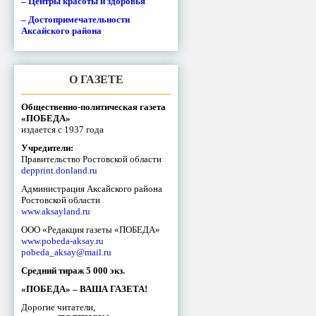
– Центры красоты и здоровья
– Достопримечательности
Аксайского района
О ГАЗЕТЕ
Общественно-политическая газета
«ПОБЕДА»
издается с 1937 года
Учредители:
Правительство Ростовской области
depprint.donland.ru
Администрация Аксайского района
Ростовской области
www.aksayland.ru
ООО «Редакция газеты «ПОБЕДА»
www.pobeda-aksay.ru
pobeda_aksay@mail.ru
Средний тираж 5 000 экз.
«ПОБЕДА» – ВАША ГАЗЕТА!
Дорогие читатели,