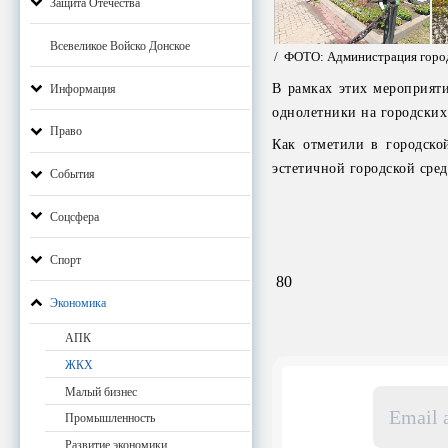
Защита Отечества
Всевеликое Войско Донское
/ ФОТО: Администрация город
В рамках этих мероприяти
Информация
однолетники на городских
Право
Как отметили в городско
эстетичной городской сред
События
Соцсфера
Спорт
80
Экономика
АПК
ЖКХ
Email
Малый бизнес
адрес
Промышленность
*
Развитие экономики