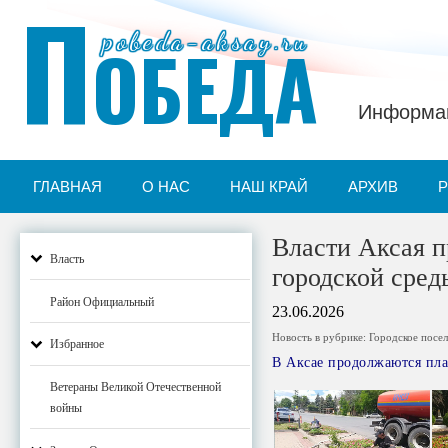
П
pobeda-aksay.ru
ОБЕДА
Информац
ГЛАВНАЯ
О НАС
НАШ КРАЙ
АРХИВ
Власти Аксая 
Власть
городской сред
Район Официальный
23.06.2026
Новость в рубрике:
Городское посе
Избранное
В Аксае продолжаются пла
Ветераны Великой Отечественной
войны