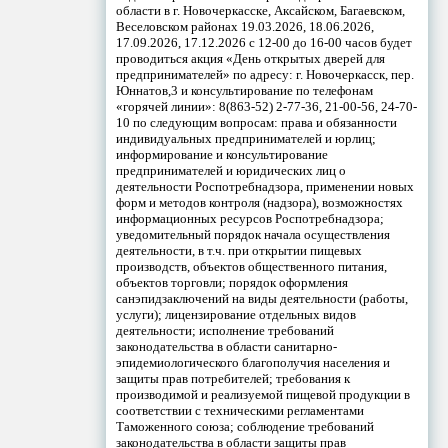
области в г. Новочеркасске, Аксайском, Багаевском,
Веселовском районах 19.03.2026, 18.06.2026,
17.09.2026, 17.12.2026 с 12-00 до 16-00 часов будет
проводиться акция «День открытых дверей для
предпринимателей» по адресу: г. Новочеркасск, пер.
Юннатов,3 и консультирование по телефонам
«горячей линии»: 8(863-52) 2-77-36, 21-00-56, 24-70-
10 по следующим вопросам: права и обязанности
индивидуальных предпринимателей и юрлиц;
информирование и консультирование
предпринимателей и юридических лиц о
деятельности Роспотребнадзора, применении новых
форм и методов контроля (надзора), возможностях
информационных ресурсов Роспотребнадзора;
уведомительный порядок начала осуществления
деятельности, в т.ч. при открытии пищевых
производств, объектов общественного питания,
объектов торговли; порядок оформления
санэпидзаключений на виды деятельности (работы,
услуги); лицензирование отдельных видов
деятельности; исполнение требований
законодательства в области санитарно-
эпидемиологического благополучия населения и
защиты прав потребителей; требования к
производимой и реализуемой пищевой продукции в
соответствии с техническими регламентами
Таможенного союза; соблюдение требований
законодательства в области защиты прав