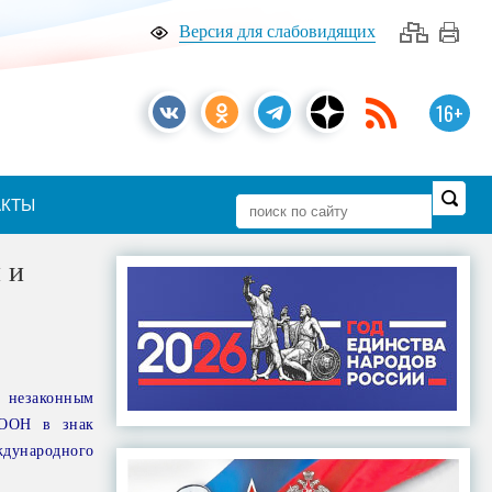
Версия для слабовидящих
16+
АКТЫ
 и
 незаконным
 ООН в знак
ждународного