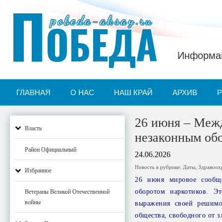
П
pobeda-aksay.ru
ОБЕДА
Информац
ГЛАВНАЯ
О НАС
НАШ КРАЙ
АРХИВ
26 июня – Меж
Власть
незаконным об
Район Официальный
24.06.2026
Новость в рубрике:
Даты
,
Здравоох
Избранное
26 июня мировое сообщ
оборотом наркотиков. Э
Ветераны Великой Отечественной
войны
выражения своей решимос
общества, свободного от 