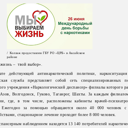
/ Коллаж предоставлен ГБУ РО «ЦРБ» в Аксайском
районе
 жизнь – твой выбор».
ате действующей антинаркотической политики, наркоситуация 
еская служба представляет собой сеть специализированных по
ого учреждения «Наркологический диспансер» филиалы которого р
 Азов, Волгодонск, Гуково, Таганрог, Шахты. За каждым филиало
и, где, в том числе, расположены кабинеты врачей-психиатро
. Ежегодно за помощью обращаются около 40 000 человек с
ствами, стационарное лечение проходят более 8 000 человек.
спансерным наблюдением находятся 13 140 потребителей наркотичес