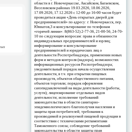
области в г. Новочеркасске, Аксайском, Багаевском,
Веселовском районах 19.03.2026, 18.06.2026,
17.09.2026, 17.12.2026 с 12-00 до 16-00 часов будет
проводиться акция «День открытых дверей для
предпринимателей» по адресу: г. Новочеркасск, пер.
Юннатов,3 и консультирование по телефонам
«горячей линии»: 8(863-52) 2-77-36, 21-00-56, 24-70-
10 по следующим вопросам: права и обязанности
индивидуальных предпринимателей и юрлиц;
информирование и консультирование
ных
предпринимателей и юридических лиц о
деятельности Роспотребнадзора, применении новых
форм и методов контроля (надзора), возможностях
информационных ресурсов Роспотребнадзора;
уведомительный порядок начала осуществления
деятельности, в т.ч. при открытии пищевых
производств, объектов общественного питания,
объектов торговли; порядок оформления
санэпидзаключений на виды деятельности (работы,
услуги); лицензирование отдельных видов
деятельности; исполнение требований
законодательства в области санитарно-
эпидемиологического благополучия населения и
защиты прав потребителей; требования к
производимой и реализуемой пищевой продукции в
соответствии с техническими регламентами
Таможенного союза; соблюдение требований
законодательства в области защиты прав