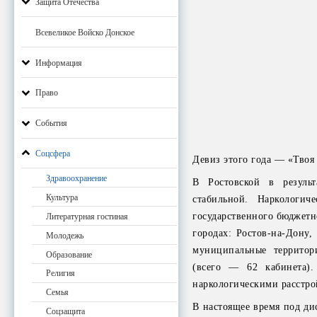
Защита Отечества
Всевеликое Войско Донское
Информация
Право
События
Соцсфера
Девиз этого года — «Твоя
Здравоохранение
В Ростовской в результ
Культура
стабильной. Наркологич
государственного бюджетн
Литературная гостиная
городах: Ростов-на-Дону,
Молодежь
муниципальные территори
Образование
(всего — 62 кабинета)
Религия
наркологическими расстрой
Семья
В настоящее время под ди
Соцзащита