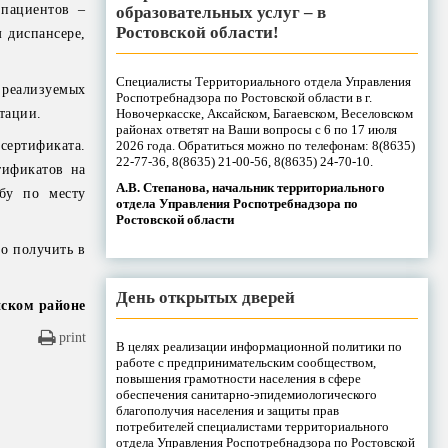
 пациентов –
образовательных услуг – в
Ростовской области!
 диспансере,
Специалисты Территориального отдела Управления
 реализуемых
Роспотребнадзора по Ростовской области в г.
Новочеркасске, Аксайском, Багаевском, Веселовском
тации.
районах ответят на Ваши вопросы с 6 по 17 июля
2026 года. Обратиться можно по телефонам: 8(8635)
сертификата.
22-77-36, 8(8635) 21-00-56, 8(8635) 24-70-10.
тификатов на
А.В. Степанова, начальник территориального
бу по месту
отдела Управления Роспотребнадзора по
Ростовской области
о получить в
День открытых дверей
ском районе
print
В целях реализации информационной политики по
работе с предпринимательским сообществом,
повышения грамотности населения в сфере
обеспечения санитарно-эпидемиологического
благополучия населения и защиты прав
потребителей специалистами территориального
отдела Управления Роспотребнадзора по Ростовской