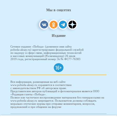
Мы в соцсетях
Издание
Сетевое издание «Победа» (доменное имя сайта
pobeda-aksay.ru) зарегистрировано федеральной службой
по надзору в сфере связи, информационных технологий
и массовых коммуникаций (Роскомнадзор) 26 июля
2019 года, регистрационный номер Эл № ФС77-76383
16+
Вся информация, размещенная на веб-сайте
www.pobeda-aksay.ru охраняется в соответствии
с законодательством РФ об авторском праве.
Представителем авторов публикаций и фотоматериалов является ООО
«Редакция газеты «Победа».
Полное или частичное воспроизведение материалов без гиперрассылки на
www.pobeda-aksay.ru запрещается. Пользователи должны соблюдать
морально-этические нормы при отправке комментариев, вопросов,
предложений и при общении на форуме