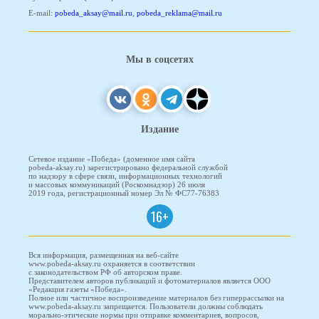
E-mail:
pobeda_aksay@mail.ru
,
pobeda_reklama@mail.ru
Мы в соцсетях
Издание
Сетевое издание «Победа» (доменное имя сайта
pobeda-aksay.ru) зарегистрировано федеральной службой
по надзору в сфере связи, информационных технологий
и массовых коммуникаций (Роскомнадзор) 26 июля
2019 года, регистрационный номер Эл № ФС77-76383
16+
Вся информация, размещенная на веб-сайте
www.pobeda-aksay.ru охраняется в соответствии
с законодательством РФ об авторском праве.
Представителем авторов публикаций и фотоматериалов является ООО
«Редакция газеты «Победа».
Полное или частичное воспроизведение материалов без гиперрассылки на
www.pobeda-aksay.ru запрещается. Пользователи должны соблюдать
морально-этические нормы при отправке комментариев, вопросов,