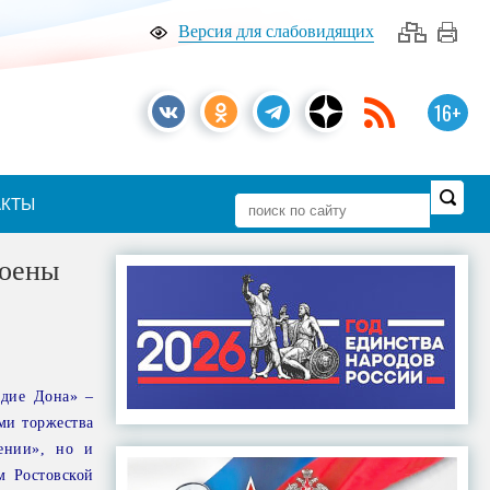
Версия для слабовидящих
16+
АКТЫ
тоены
здие Дона» –
ми торжества
ении», но и
м Ростовской