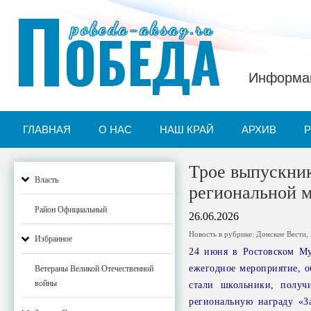
П
pobeda-aksay.ru
ОБЕДА
Информац
ГЛАВНАЯ
О НАС
НАШ КРАЙ
АРХИВ
Трое выпускни
Власть
региональной м
Район Официальный
26.06.2026
Новость в рубрике:
Донские Вести
,
Избранное
24 июня в Ростовском Му
ежегодное мероприятие, 
Ветераны Великой Отечественной
войны
стали школьники, получ
региональную награду «З