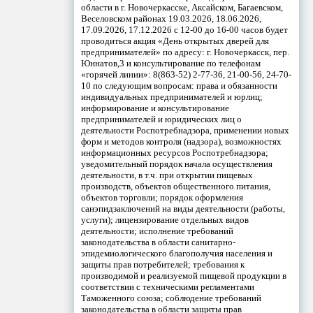
области в г. Новочеркасске, Аксайском, Багаевском,
Веселовском районах 19.03.2026, 18.06.2026,
17.09.2026, 17.12.2026 с 12-00 до 16-00 часов будет
проводиться акция «День открытых дверей для
предпринимателей» по адресу: г. Новочеркасск, пер.
Юннатов,3 и консультирование по телефонам
«горячей линии»: 8(863-52) 2-77-36, 21-00-56, 24-70-
10 по следующим вопросам: права и обязанности
индивидуальных предпринимателей и юрлиц;
информирование и консультирование
предпринимателей и юридических лиц о
деятельности Роспотребнадзора, применении новых
форм и методов контроля (надзора), возможностях
информационных ресурсов Роспотребнадзора;
уведомительный порядок начала осуществления
деятельности, в т.ч. при открытии пищевых
производств, объектов общественного питания,
объектов торговли; порядок оформления
санэпидзаключений на виды деятельности (работы,
услуги); лицензирование отдельных видов
деятельности; исполнение требований
законодательства в области санитарно-
эпидемиологического благополучия населения и
защиты прав потребителей; требования к
производимой и реализуемой пищевой продукции в
соответствии с техническими регламентами
Таможенного союза; соблюдение требований
законодательства в области защиты прав