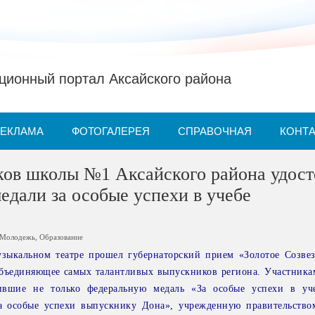
ионный портал Аксайского района
РЕКЛАМА
ФОТОГАЛЕРЕЯ
СПРАВОЧНАЯ
КОНТ
ков школы №1 Аксайского района удос
едали за особые успехи в учебе
Молодежь
,
Образование
зыкальном театре прошел губернаторский прием «Золотое Созве
объединяющее самых талантливых выпускников региона. Участника
ившие не только федеральную медаль «За особые успехи в уч
а особые успехи выпускнику Дона», учрежденную правительство