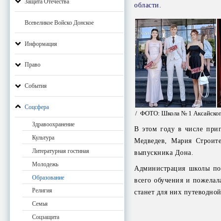
Защита Отечества
области.
Всевеликое Войско Донское
Информация
Право
События
Соцсфера
/ ФОТО: Школа № 1 Аксайског
Здравоохранение
В этом году в числе при
Культура
Медведев, Мария Строите
Литературная гостиная
выпускника Дона.
Молодежь
Администрация школы поб
Образование
всего обучения и пожелала
Религия
станет для них путеводно
Семья
Соцзащита