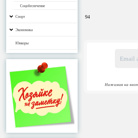
Соцобеспечение
94
Спорт
Экономика
Юнкоры
Email
адрес
*
Нажимая на кноп