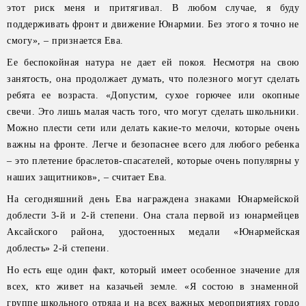
этот риск меня и притягивал. В любом случае, я буду
поддерживать фронт и движение Юнармии. Без этого я точно не
смогу», – признается Ева.
Ее беспокойная натура не дает ей покоя. Несмотря на свою
занятость, она продолжает думать, что полезного могут сделать
ребята ее возраста. «Допустим, сухое горючее или окопные
свечи. Это лишь малая часть того, что могут сделать школьники.
Можно плести сети или делать какие-то мелочи, которые очень
важны на фронте. Легче и безопаснее всего для любого ребенка
– это плетение браслетов-спасателей, которые очень популярны у
наших защитников», – считает Ева.
На сегодняшний день Ева награждена знаками Юнармейской
доблести 3-й и 2-й степени. Она стала первой из юнармейцев
Аксайского района, удостоенных медали «Юнармейская
доблесть» 2-й степени.
Но есть еще один факт, который имеет особенное значение для
всех, кто живет на казачьей земле. «Я состою в знаменной
группе школьного отряда и на всех важных мероприятиях гордо