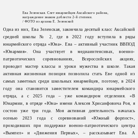
Ева Зеленская. Слет юнармейцев Аксайского района,
награждение знаком доблести 2-й степени.
/ ФОТО из архива Е. Зеленской
Одна из них, Ева Зеленская, закончила десятый класс Аксайской
средней школы № 2, где в 2022 году вступила в ряды
юнармейского отряда «Юна». Ева – активный участник ВВПОД
«Юнармия». Она участвует в медиаинтенсивах, военно-
патриотических соревнованиях, Всероссийских акциях,
проводит мастер классы и уроки мужества в школе. Такая
активная жизненная позиция позволила стать Еве одной из
самых заметных среди школьных юнармейцев, поэтому, в 2024
году она становится заместителем командира юнармейского
отряда, а с 2025 года – уже командиром отделения. «В
Юнармии, в отряде «Юна» имени Алексея Хрисанфовича Роя, я
состою уже три года. Моя активная деятельность началась
осенью 2023 года с соревнований «Южный форпост»,
проходивших при поддержке военно-патриотического центра
«Вымпел» и «Движения Первых», – рассказывает Ева. А