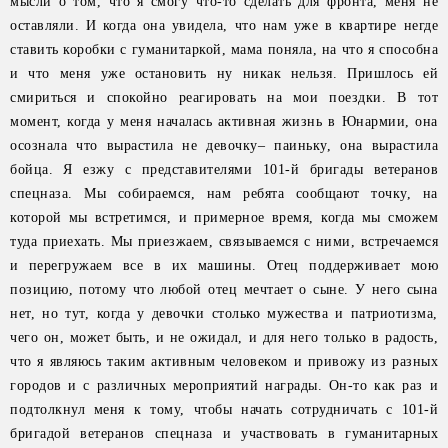
мысли о том, что я смогу что-то сделать для фронта, меня не
оставляли. И когда она увидела, что нам уже в квартире негде
ставить коробки с гуманитаркой, мама поняла, на что я способна
и что меня уже остановить ну никак нельзя. Пришлось ей
смириться и спокойно реагировать на мои поездки. В тот
момент, когда у меня началась активная жизнь в Юнармии, она
осознала что вырастила не девочку– паиньку, она вырастила
бойца. Я езжу с представителями 101-й бригады ветеранов
спецназа. Мы собираемся, нам ребята сообщают точку, на
которой мы встретимся, и примерное время, когда мы сможем
туда приехать. Мы приезжаем, связываемся с ними, встречаемся
и перегружаем все в их машины. Отец поддерживает мою
позицию, потому что любой отец мечтает о сыне. У него сына
нет, но тут, когда у девочки столько мужества и патриотизма,
чего он, может быть, и не ожидал, и для него только в радость,
что я являюсь таким активным человеком и привожу из разных
городов и с различных мероприятий награды. Он-то как раз и
подтолкнул меня к тому, чтобы начать сотрудничать с 101-й
бригадой ветеранов спецназа и участвовать в гуманитарных