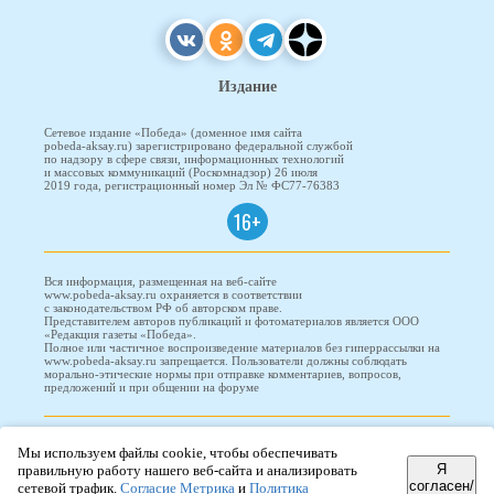
Издание
Сетевое издание «Победа» (доменное имя сайта
pobeda-aksay.ru) зарегистрировано федеральной службой
по надзору в сфере связи, информационных технологий
и массовых коммуникаций (Роскомнадзор) 26 июля
2019 года, регистрационный номер Эл № ФС77-76383
16+
Вся информация, размещенная на веб-сайте
www.pobeda-aksay.ru охраняется в соответствии
с законодательством РФ об авторском праве.
Представителем авторов публикаций и фотоматериалов является ООО
«Редакция газеты «Победа».
Полное или частичное воспроизведение материалов без гиперрассылки на
www.pobeda-aksay.ru запрещается. Пользователи должны соблюдать
морально-этические нормы при отправке комментариев, вопросов,
предложений и при общении на форуме
ПОБЕДА © 2010-2026
Мы используем файлы cookie, чтобы обеспечивать
Я
правильную работу нашего веб-сайта и анализировать
согласен/
сетевой трафик.
Согласие Метрика
и
Политика