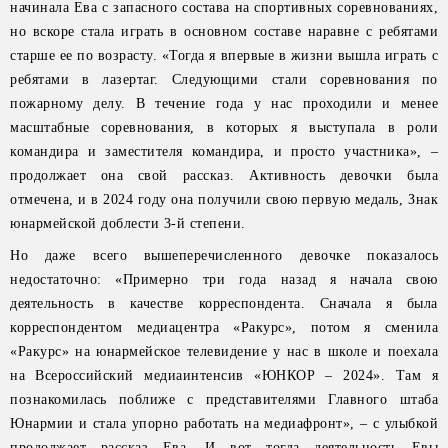
начинала Ева с запасного состава на спортивных соревнованиях,
но вскоре стала играть в основном составе наравне с ребятами
старше ее по возрасту. «Тогда я впервые в жизни вышла играть с
ребятами в лазертаг. Следующими стали соревнования по
пожарному делу. В течение года у нас проходили и менее
масштабные соревнования, в которых я выступала в роли
командира и заместителя командира, и просто участника», –
продолжает она свой рассказ. Активность девочки была
отмечена, и в 2024 году она получили свою первую медаль, Знак
юнармейской доблести 3-й степени.
Но даже всего вышеперечисленного девочке показалось
недостаточно: «Примерно три года назад я начала свою
деятельность в качестве корреспондента. Сначала я была
корреспондентом медиацентра «Ракурс», потом я сменила
«Ракурс» на юнармейское телевидение у нас в школе и поехала
на Всероссийский медиаинтенсив «ЮНКОР – 2024». Там я
познакомилась поближе с представителями Главного штаба
Юнармии и стала упорно работать на медиафронт», – с улыбкой
продолжает рассказ Ева. И вот тогда деятельность Евы