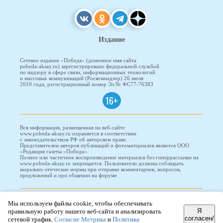
Издание
Сетевое издание «Победа» (доменное имя сайта
pobeda-aksay.ru) зарегистрировано федеральной службой
по надзору в сфере связи, информационных технологий
и массовых коммуникаций (Роскомнадзор) 26 июля
2019 года, регистрационный номер Эл № ФС77-76383
16+
Вся информация, размещенная на веб-сайте
www.pobeda-aksay.ru охраняется в соответствии
с законодательством РФ об авторском праве.
Представителем авторов публикаций и фотоматериалов является ООО
«Редакция газеты «Победа».
Полное или частичное воспроизведение материалов без гиперрассылки на
www.pobeda-aksay.ru запрещается. Пользователи должны соблюдать
морально-этические нормы при отправке комментариев, вопросов,
предложений и при общении на форуме
ПОБЕДА © 2010-2026
Мы используем файлы cookie, чтобы обеспечивать
Я
правильную работу нашего веб-сайта и анализировать
согласен/
сетевой трафик.
Согласие Метрика
и
Политика