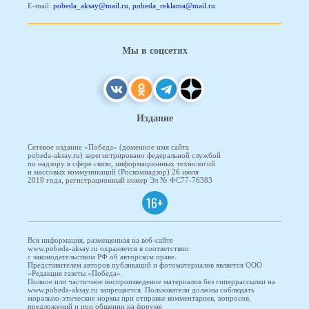
E-mail:
pobeda_aksay@mail.ru
,
pobeda_reklama@mail.ru
Мы в соцсетях
Издание
Сетевое издание «Победа» (доменное имя сайта
pobeda-aksay.ru) зарегистрировано федеральной службой
по надзору в сфере связи, информационных технологий
и массовых коммуникаций (Роскомнадзор) 26 июля
2019 года, регистрационный номер Эл № ФС77-76383
16+
Вся информация, размещенная на веб-сайте
www.pobeda-aksay.ru охраняется в соответствии
с законодательством РФ об авторском праве.
Представителем авторов публикаций и фотоматериалов является ООО
«Редакция газеты «Победа».
Полное или частичное воспроизведение материалов без гиперрассылки на
www.pobeda-aksay.ru запрещается. Пользователи должны соблюдать
морально-этические нормы при отправке комментариев, вопросов,
предложений и при общении на форуме