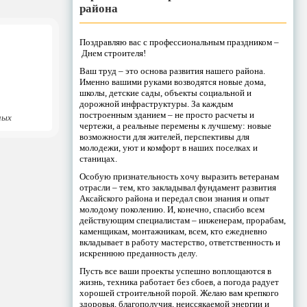
района
Поздравляю вас с профессиональным праздником –
Днем строителя!
Ваш труд – это основа развития нашего района.
Именно вашими руками возводятся новые дома,
школы, детские сады, объекты социальной и
дорожной инфраструктуры. За каждым
построенным зданием – не просто расчеты и
ных
чертежи, а реальные перемены к лучшему: новые
возможности для жителей, перспективы для
молодежи, уют и комфорт в наших поселках и
станицах.
Особую признательность хочу выразить ветеранам
отрасли – тем, кто закладывал фундамент развития
Аксайского района и передал свои знания и опыт
молодому поколению. И, конечно, спасибо всем
действующим специалистам – инженерам, прорабам,
каменщикам, монтажникам, всем, кто ежедневно
вкладывает в работу мастерство, ответственность и
искреннюю преданность делу.
Пусть все ваши проекты успешно воплощаются в
жизнь, техника работает без сбоев, а погода радует
хорошей строительной порой. Желаю вам крепкого
здоровья, благополучия, неиссякаемой энергии и