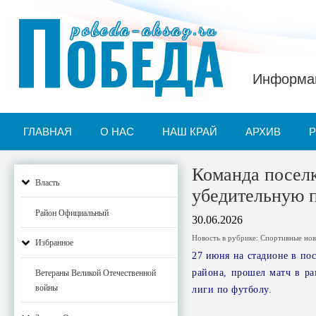
П
pobeda-aksay.ru
ОБЕДА
Информац
ГЛАВНАЯ
О НАС
НАШ КРАЙ
АРХИВ
Команда посел
Власть
убедительную п
Район Официальный
30.06.2026
Новость в рубрике:
Спортивные нов
Избранное
27 июня на стадионе в по
района, прошел матч в ра
Ветераны Великой Отечественной
войны
лиги по футболу.