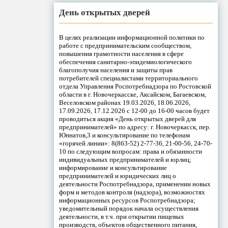
День открытых дверей
В целях реализации информационной политики по
работе с предпринимательским сообществом,
повышения грамотности населения в сфере
обеспечения санитарно-эпидемиологического
благополучия населения и защиты прав
потребителей специалистами территориального
отдела Управления Роспотребнадзора по Ростовской
области в г. Новочеркасске, Аксайском, Багаевском,
Веселовском районах 19.03.2026, 18.06.2026,
17.09.2026, 17.12.2026 с 12-00 до 16-00 часов будет
проводиться акция «День открытых дверей для
предпринимателей» по адресу: г. Новочеркасск, пер.
Юннатов,3 и консультирование по телефонам
«горячей линии»: 8(863-52) 2-77-36, 21-00-56, 24-70-
10 по следующим вопросам: права и обязанности
индивидуальных предпринимателей и юрлиц;
информирование и консультирование
предпринимателей и юридических лиц о
деятельности Роспотребнадзора, применении новых
форм и методов контроля (надзора), возможностях
информационных ресурсов Роспотребнадзора;
уведомительный порядок начала осуществления
деятельности, в т.ч. при открытии пищевых
производств, объектов общественного питания,