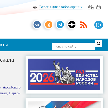
Версия для слабовидящих
16+
АКТЫ
ржала
и Аксайского
оманд Первой