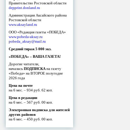
Правительство Ростовской области
depprint.donland.ru
Администрация Аксайского района
Ростовской области
www.aksayland.ru
ООО «Редакция газеты «ПОБЕДА»
www.pobeda-aksay.ru
pobeda_aksay@mail.ru
Средний тираж 5 000 экз.
«ПОБЕДА» – ВАША ГАЗЕТА!
Дорогие читатели,
началась
ПОДПИСКА
на газету
«Победа» на ВТОРОЕ полугодие
2026 года
Цена на почте
на 6 мес. – 934 руб. 62 коп.
Цена в редакции
на 6 мес. – 567 руб. 00 коп.
Электронная подписка для жителей
других районов
на 6 мес. – 450 руб. 00 коп.