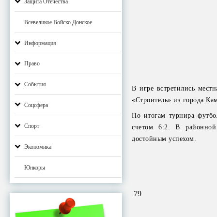
Защита Отечества
Всевеликое Войско Донское
Информация
Право
События
В игре встретились мест
«Строитель» из города К
Соцсфера
По итогам турнира футбо
Спорт
счетом 6:2. В районной
достойным успехом.
Экономика
Юнкоры
79