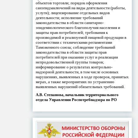
объектов торговли; порядок оформления
санэпидзаключений на виды деятельности (работы,
услуги); лицензирование отдельных видов
деятельности; исполнение требований
законодательства в области санитарно-
эпидемиологического благополучия населения и
защиты прав потребителей; требования к
производимой и реализуемой пищевой продукции в
соответствии с техническими регламентами
Таможенного союза; соблюдение требований
законодательства в области защиты прав
потребителей при оказании услуг и реализации
непродовольственной группы товаров;
информирование о результатах контрольно-
надзорной деятельности, в том числе основных
нарушениях, выявленных в ходе проверок, принятых
мерах, а также мероприятиях по устранению
выявленных нарушений обязательных требований.
А.В. Степанова, начальник территориального
отдела Управления Роспотребнадзора по РО