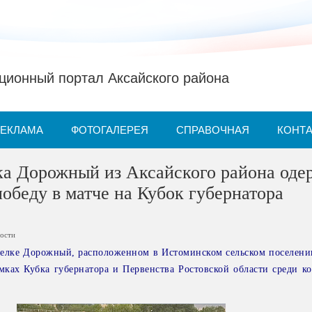
ионный портал Аксайского района
РЕКЛАМА
ФОТОГАЛЕРЕЯ
СПРАВОЧНАЯ
КОНТ
ка Дорожный из Аксайского района оде
обеду в матче на Кубок губернатора
ости
селке Дорожный, расположенном в Истоминском сельском поселени
мках Кубка губернатора и Первенства Ростовской области среди к