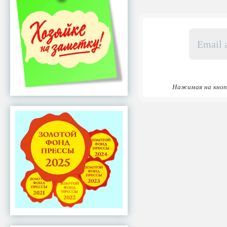
Email
адрес
*
Нажимая на кноп