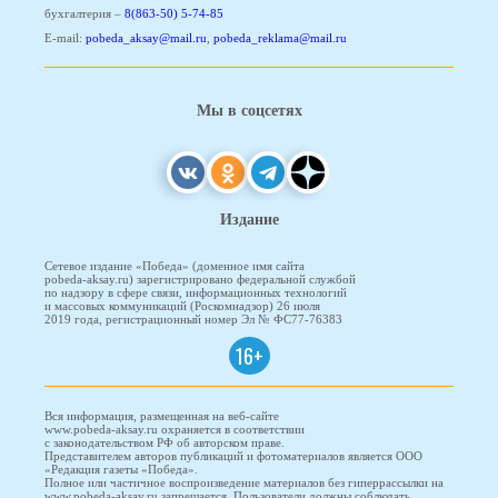
бухгалтерия –
8(863-50) 5-74-85
E-mail:
pobeda_aksay@mail.ru
,
pobeda_reklama@mail.ru
Мы в соцсетях
Издание
Сетевое издание «Победа» (доменное имя сайта
pobeda-aksay.ru) зарегистрировано федеральной службой
по надзору в сфере связи, информационных технологий
и массовых коммуникаций (Роскомнадзор) 26 июля
2019 года, регистрационный номер Эл № ФС77-76383
16+
Вся информация, размещенная на веб-сайте
www.pobeda-aksay.ru охраняется в соответствии
с законодательством РФ об авторском праве.
Представителем авторов публикаций и фотоматериалов является ООО
«Редакция газеты «Победа».
Полное или частичное воспроизведение материалов без гиперрассылки на
www.pobeda-aksay.ru запрещается. Пользователи должны соблюдать