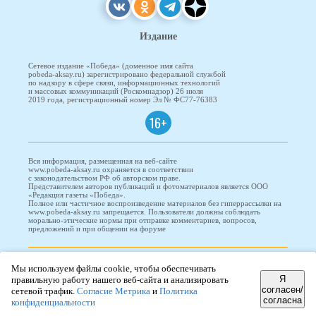
Издание
Сетевое издание «Победа» (доменное имя сайта
pobeda-aksay.ru) зарегистрировано федеральной службой
по надзору в сфере связи, информационных технологий
и массовых коммуникаций (Роскомнадзор) 26 июля
2019 года, регистрационный номер Эл № ФС77-76383
16+
Вся информация, размещенная на веб-сайте
www.pobeda-aksay.ru охраняется в соответствии
с законодательством РФ об авторском праве.
Представителем авторов публикаций и фотоматериалов является ООО
«Редакция газеты «Победа».
Полное или частичное воспроизведение материалов без гиперрассылки на
www.pobeda-aksay.ru запрещается. Пользователи должны соблюдать
морально-этические нормы при отправке комментариев, вопросов,
предложений и при общении на форуме
ПОБЕДА © 2010-2026
Мы используем файлы cookie, чтобы обеспечивать
Я
правильную работу нашего веб-сайта и анализировать
согласен/
сетевой трафик.
Согласие Метрика
и
Политика
согласна
конфиденциальности
Редизайн и доработка сайта -
ООО "Проводник"