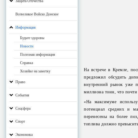
Защита Отечества
Всевеликое Войско Донское
Информация
Будьте здоровы
Новости
Полезная информация
Справка
На встрече в Кремле, по
Хозяйке на заметку
предложил обсудить допо
Право
внутренний рынок уже по
миллиона тонн, что почти
События
«На максимуме использу
Соцсфера
потенциал средних и ма
перенесены на более по
Спорт
топлива должно превысить
Экономика