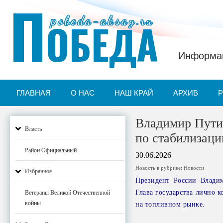
П
pobeda-aksay.ru
ОБЕДА
Информац
ГЛАВНАЯ
О НАС
НАШ КРАЙ
АРХИВ
Владимир Пути
Власть
по стабилизаци
Район Официальный
30.06.2026
Новость в рубрике:
Новости
Избранное
Президент России Влади
Глава государства лично 
Ветераны Великой Отечественной
войны
на топливном рынке.