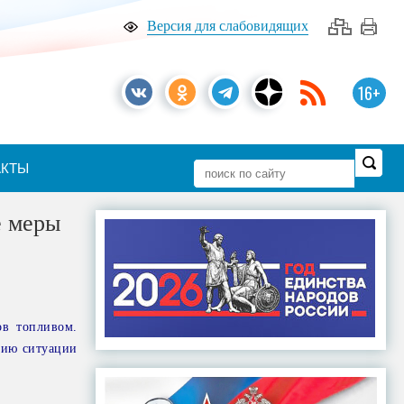
Версия для слабовидящих
16+
АКТЫ
е меры
ов топливом.
цию ситуации