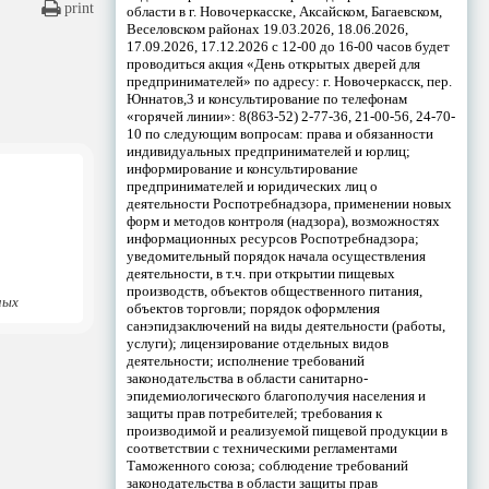
print
области в г. Новочеркасске, Аксайском, Багаевском,
Веселовском районах 19.03.2026, 18.06.2026,
17.09.2026, 17.12.2026 с 12-00 до 16-00 часов будет
проводиться акция «День открытых дверей для
предпринимателей» по адресу: г. Новочеркасск, пер.
Юннатов,3 и консультирование по телефонам
«горячей линии»: 8(863-52) 2-77-36, 21-00-56, 24-70-
10 по следующим вопросам: права и обязанности
индивидуальных предпринимателей и юрлиц;
информирование и консультирование
предпринимателей и юридических лиц о
деятельности Роспотребнадзора, применении новых
форм и методов контроля (надзора), возможностях
информационных ресурсов Роспотребнадзора;
уведомительный порядок начала осуществления
деятельности, в т.ч. при открытии пищевых
производств, объектов общественного питания,
ных
объектов торговли; порядок оформления
санэпидзаключений на виды деятельности (работы,
услуги); лицензирование отдельных видов
деятельности; исполнение требований
законодательства в области санитарно-
эпидемиологического благополучия населения и
защиты прав потребителей; требования к
производимой и реализуемой пищевой продукции в
соответствии с техническими регламентами
Таможенного союза; соблюдение требований
законодательства в области защиты прав