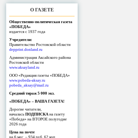
О ГАЗЕТЕ
Общественно-политическая газета
«ПОБЕДА»
издается с 1937 года
Учредители:
Правительство Ростовской области
depprint.donland.ru
Администрация Аксайского района
Ростовской области
www.aksayland.ru
ООО «Редакция газеты «ПОБЕДА»
www.pobeda-aksay.ru
pobeda_aksay@mail.ru
Средний тираж 5 000 экз.
«ПОБЕДА» – ВАША ГАЗЕТА!
Дорогие читатели,
началась
ПОДПИСКА
на газету
«Победа» на ВТОРОЕ полугодие
2026 года
Цена на почте
на 6 мес. – 934 руб. 62 коп.