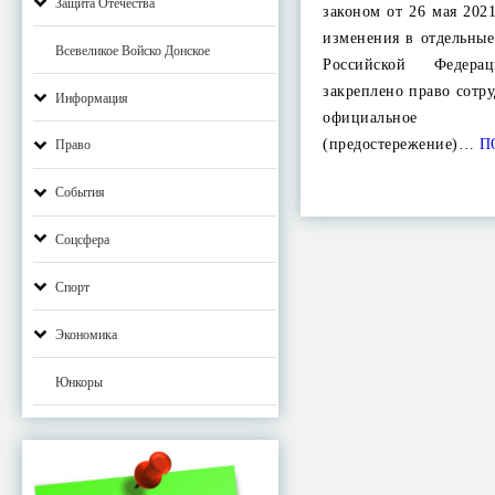
Защита Отечества
законом от 26 мая 202
изменения в отдельные
Всевеликое Войско Донское
Российской Федера
закреплено право сотр
Информация
официальное п
(предостережение)…
П
Право
События
Соцсфера
Спорт
Экономика
Юнкоры