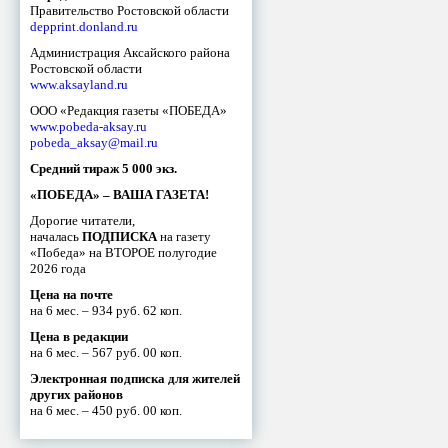
Правительство Ростовской области
depprint.donland.ru
Администрация Аксайского района
Ростовской области
www.aksayland.ru
ООО «Редакция газеты «ПОБЕДА»
www.pobeda-aksay.ru
pobeda_aksay@mail.ru
Средний тираж 5 000 экз.
«ПОБЕДА» – ВАША ГАЗЕТА!
Дорогие читатели,
началась
ПОДПИСКА
на газету
«Победа» на ВТОРОЕ полугодие
2026 года
Цена на почте
на 6 мес. – 934 руб. 62 коп.
Цена в редакции
на 6 мес. – 567 руб. 00 коп.
Электронная подписка для жителей
других районов
на 6 мес. – 450 руб. 00 коп.