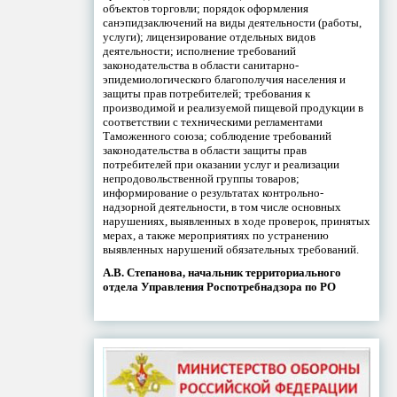
объектов торговли; порядок оформления
санэпидзаключений на виды деятельности (работы,
услуги); лицензирование отдельных видов
деятельности; исполнение требований
законодательства в области санитарно-
эпидемиологического благополучия населения и
защиты прав потребителей; требования к
производимой и реализуемой пищевой продукции в
соответствии с техническими регламентами
Таможенного союза; соблюдение требований
законодательства в области защиты прав
потребителей при оказании услуг и реализации
непродовольственной группы товаров;
информирование о результатах контрольно-
надзорной деятельности, в том числе основных
нарушениях, выявленных в ходе проверок, принятых
мерах, а также мероприятиях по устранению
выявленных нарушений обязательных требований.
А.В. Степанова, начальник территориального
отдела Управления Роспотребнадзора по РО