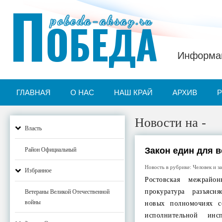
П
pobeda-aksay.ru
ОБЕДА
Информац
ГЛАВНАЯ
О НАС
НАШ КРАЙ
АРХИВ
Новости на -
Власть
Закон един для в
Район Официальный
Новость в рубрике:
Человек и з
Избранное
Ростовская межрайон
прокуратура разъясн
Ветераны Великой Отечественной
войны
новых полномочиях с
исполнительной инс