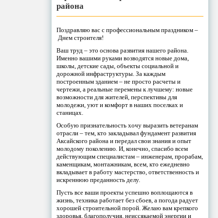
района
Поздравляю вас с профессиональным праздником –
Днем строителя!
Ваш труд – это основа развития нашего района.
Именно вашими руками возводятся новые дома,
школы, детские сады, объекты социальной и
дорожной инфраструктуры. За каждым
построенным зданием – не просто расчеты и
чертежи, а реальные перемены к лучшему: новые
возможности для жителей, перспективы для
молодежи, уют и комфорт в наших поселках и
станицах.
Особую признательность хочу выразить ветеранам
отрасли – тем, кто закладывал фундамент развития
Аксайского района и передал свои знания и опыт
молодому поколению. И, конечно, спасибо всем
действующим специалистам – инженерам, прорабам,
каменщикам, монтажникам, всем, кто ежедневно
вкладывает в работу мастерство, ответственность и
искреннюю преданность делу.
Пусть все ваши проекты успешно воплощаются в
жизнь, техника работает без сбоев, а погода радует
хорошей строительной порой. Желаю вам крепкого
здоровья, благополучия, неиссякаемой энергии и