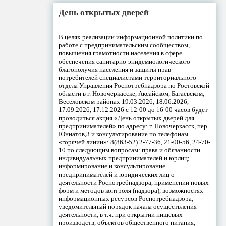
День открытых дверей
В целях реализации информационной политики по
работе с предпринимательским сообществом,
повышения грамотности населения в сфере
обеспечения санитарно-эпидемиологического
благополучия населения и защиты прав
потребителей специалистами территориального
отдела Управления Роспотребнадзора по Ростовской
области в г. Новочеркасске, Аксайском, Багаевском,
Веселовском районах 19.03.2026, 18.06.2026,
17.09.2026, 17.12.2026 с 12-00 до 16-00 часов будет
проводиться акция «День открытых дверей для
предпринимателей» по адресу: г. Новочеркасск, пер.
Юннатов,3 и консультирование по телефонам
«горячей линии»: 8(863-52) 2-77-36, 21-00-56, 24-70-
10 по следующим вопросам: права и обязанности
индивидуальных предпринимателей и юрлиц;
информирование и консультирование
предпринимателей и юридических лиц о
деятельности Роспотребнадзора, применении новых
форм и методов контроля (надзора), возможностях
информационных ресурсов Роспотребнадзора;
уведомительный порядок начала осуществления
деятельности, в т.ч. при открытии пищевых
производств, объектов общественного питания,